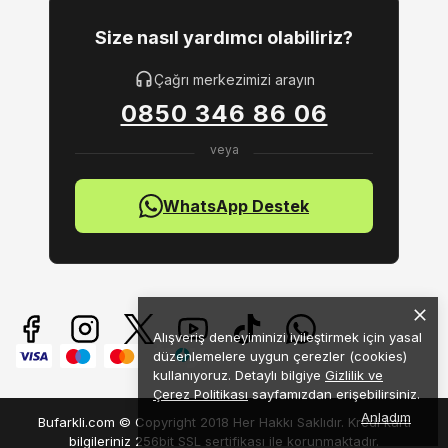
Size nasıl yardımcı olabiliriz?
Çağrı merkezimizi arayın
0850 346 86 06
WhatsApp Destek
Alışveriş deneyiminizi iyileştirmek için yasal
düzenlemelere uygun çerezler (cookies)
kullanıyoruz. Detaylı bilgiye
Gizlilik ve
Çerez Politikası
sayfamızdan erişebilirsiniz.
Anladım
Bufarkli.com © Copyright 2018 Her Hakkı Saklıdır. Kredi kartı
bilgileriniz 256bit SSL sertifikası ile korunmaktadır.