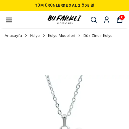
TÜM ÜRÜNLERDE 3 AL 2 ÖDE 🎁
0
Anasayfa
Kolye
Kolye Modelleri
Düz Zincir Kolye