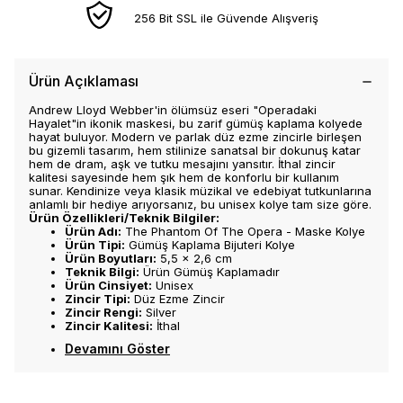
256 Bit SSL ile Güvende Alışveriş
Ürün Açıklaması
Andrew Lloyd Webber'in ölümsüz eseri "Operadaki
Hayalet"in ikonik maskesi, bu zarif gümüş kaplama kolyede
hayat buluyor. Modern ve parlak düz ezme zincirle birleşen
bu gizemli tasarım, hem stilinize sanatsal bir dokunuş katar
hem de dram, aşk ve tutku mesajını yansıtır. İthal zincir
kalitesi sayesinde hem şık hem de konforlu bir kullanım
sunar. Kendinize veya klasik müzikal ve edebiyat tutkunlarına
anlamlı bir hediye arıyorsanız, bu unisex kolye tam size göre.
Ürün Özellikleri/Teknik Bilgiler:
Ürün Adı:
The Phantom Of The Opera - Maske Kolye
Ürün Tipi:
Gümüş Kaplama Bijuteri Kolye
Ürün Boyutları:
5,5 x 2,6 cm
Teknik Bilgi:
Ürün Gümüş Kaplamadır
Ürün Cinsiyet:
Unisex
Zincir Tipi:
Düz Ezme Zincir
Zincir Rengi:
Silver
Zincir Kalitesi:
İthal
Devamını Göster