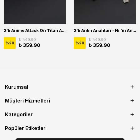
2'li Anime Attack On Titan Acrylic Maria Anime Naruto Erkek Kadın Kolye Seti
2'li Ankh Anahtarı - Nil'in Anahtarı - Kuru Kafa Erkek Kadın Kolye Seti
₺ 449.90
₺ 449.90
%
20
%
20
₺ 359.90
₺ 359.90
Kurumsal
Müşteri Hizmetleri
Kategoriler
Popüler Etiketler