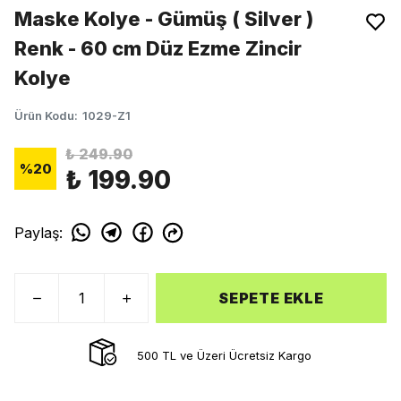
Maske Kolye - Gümüş ( Silver )
Renk - 60 cm Düz Ezme Zincir
Kolye
Ürün Kodu
:
1029-Z1
₺ 249.90
%
20
₺ 199.90
Paylaş
:
SEPETE EKLE
500 TL ve Üzeri Ücretsiz Kargo