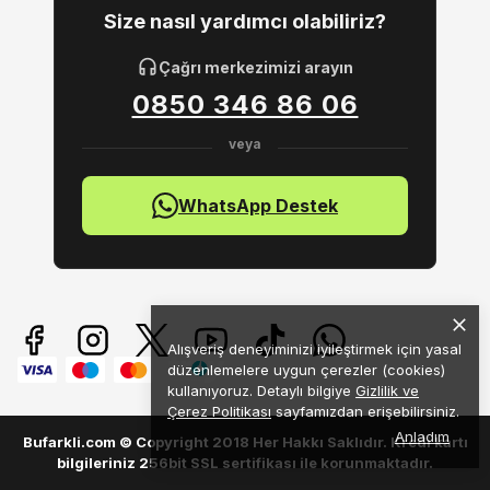
Size nasıl yardımcı olabiliriz?
Çağrı merkezimizi arayın
0850 346 86 06
WhatsApp Destek
Alışveriş deneyiminizi iyileştirmek için yasal
düzenlemelere uygun çerezler (cookies)
kullanıyoruz. Detaylı bilgiye
Gizlilik ve
Çerez Politikası
sayfamızdan erişebilirsiniz.
Anladım
Bufarkli.com © Copyright 2018 Her Hakkı Saklıdır. Kredi kartı
bilgileriniz 256bit SSL sertifikası ile korunmaktadır.