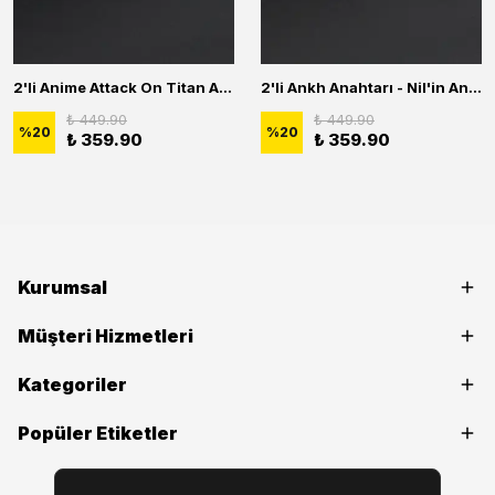
2'li Anime Attack On Titan Acrylic Maria Anime Naruto Erkek Kadın Kolye Seti
2'li Ankh Anahtarı - Nil'in Anahtarı - Kuru Kafa Erkek Kadın Kolye Seti
₺ 449.90
₺ 449.90
%
20
%
20
₺ 359.90
₺ 359.90
Kurumsal
Müşteri Hizmetleri
Kategoriler
Popüler Etiketler