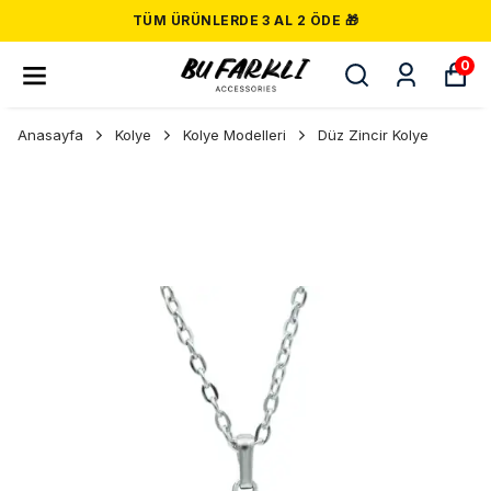
TÜM ÜRÜNLERDE 3 AL 2 ÖDE 🎁
0
Anasayfa
Kolye
Kolye Modelleri
Düz Zincir Kolye