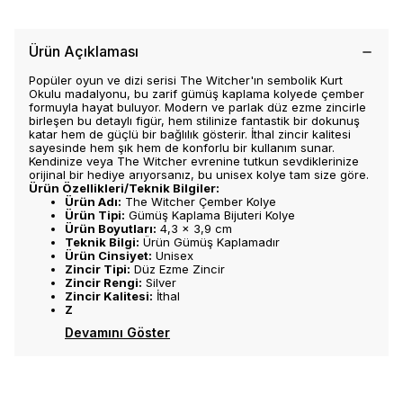
Ürün Açıklaması
Popüler oyun ve dizi serisi The Witcher'ın sembolik Kurt
Okulu madalyonu, bu zarif gümüş kaplama kolyede çember
formuyla hayat buluyor. Modern ve parlak düz ezme zincirle
birleşen bu detaylı figür, hem stilinize fantastik bir dokunuş
katar hem de güçlü bir bağlılık gösterir. İthal zincir kalitesi
sayesinde hem şık hem de konforlu bir kullanım sunar.
Kendinize veya The Witcher evrenine tutkun sevdiklerinize
orijinal bir hediye arıyorsanız, bu unisex kolye tam size göre.
Ürün Özellikleri/Teknik Bilgiler:
Ürün Adı:
The Witcher Çember Kolye
Ürün Tipi:
Gümüş Kaplama Bijuteri Kolye
Ürün Boyutları:
4,3 x 3,9 cm
Teknik Bilgi:
Ürün Gümüş Kaplamadır
Ürün Cinsiyet:
Unisex
Zincir Tipi:
Düz Ezme Zincir
Zincir Rengi:
Silver
Zincir Kalitesi:
İthal
Z
Devamını Göster