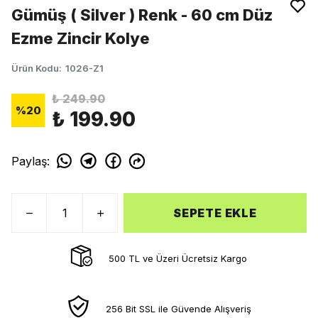
Gümüş ( Silver ) Renk - 60 cm Düz
Ezme Zincir Kolye
Ürün Kodu
:
1026-Z1
₺ 249.90
%
20
₺ 199.90
Paylaş
:
SEPETE EKLE
500 TL ve Üzeri Ücretsiz Kargo
256 Bit SSL ile Güvende Alışveriş