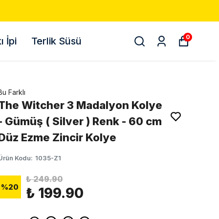
0
 İpi
Terlik Süsü
Bu Farklı
The Witcher 3 Madalyon Kolye
- Gümüş ( Silver ) Renk - 60 cm
Düz Ezme Zincir Kolye
Ürün Kodu
:
1035-Z1
₺ 249.90
%
20
₺ 199.90