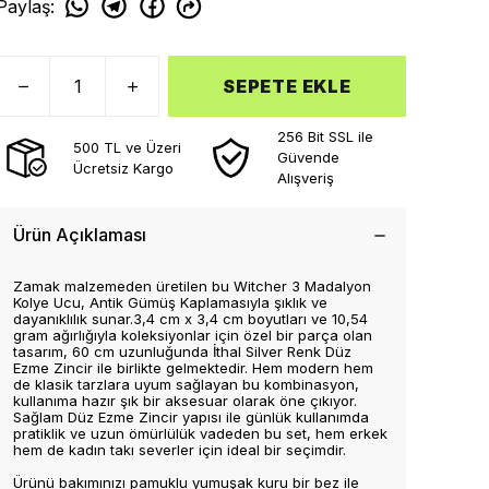
Paylaş
:
SEPETE EKLE
256 Bit SSL ile
500 TL ve Üzeri
Güvende
Ücretsiz Kargo
Alışveriş
Ürün Açıklaması
Zamak malzemeden üretilen bu Witcher 3 Madalyon
Kolye Ucu, Antik Gümüş Kaplamasıyla şıklık ve
dayanıklılık sunar.3,4 cm x 3,4 cm boyutları ve 10,54
gram ağırlığıyla koleksiyonlar için özel bir parça olan
tasarım, 60 cm uzunluğunda İthal Silver Renk Düz
Ezme Zincir ile birlikte gelmektedir. Hem modern hem
de klasik tarzlara uyum sağlayan bu kombinasyon,
kullanıma hazır şık bir aksesuar olarak öne çıkıyor.
Sağlam Düz Ezme Zincir yapısı ile günlük kullanımda
pratiklik ve uzun ömürlülük vadeden bu set, hem erkek
hem de kadın takı severler için ideal bir seçimdir.
Ürünü bakımınızı pamuklu yumuşak kuru bir bez ile