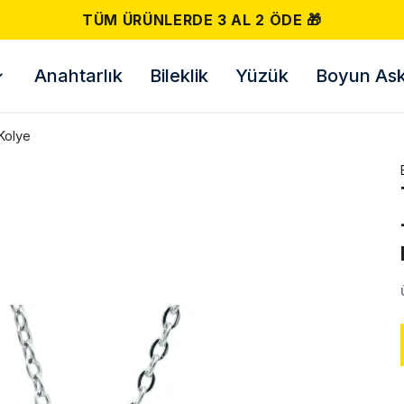
TÜM ÜRÜNLERDE 3 AL 2 ÖDE 🎁
Anahtarlık
Bileklik
Yüzük
Boyun Askı
Kolye