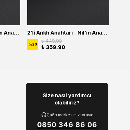
2'li Ankh Anahtarı - Nil'in Anahtarı Erkek Kadın Kolye Seti
2’li Ankh Anahtarı - Nil’in Anahtarı Erkek Kadın Kolye Seti
₺ 449.90
%
20
%
20
₺ 359.90
Size nasıl yardımcı
olabiliriz?
Çağrı merkezimizi arayın
0850 346 86 06