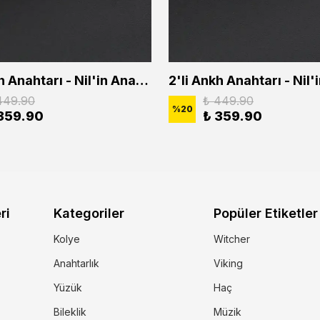
2'li Ankh Anahtarı - Nil'in Anahtarı - Kuru Kafa Erkek Kadın Kolye Seti
449.90
₺ 449.90
%
20
359.90
₺ 359.90
ri
Kategoriler
Popüler Etiketler
Kolye
Witcher
Anahtarlık
Viking
Yüzük
Haç
Bileklik
Müzik