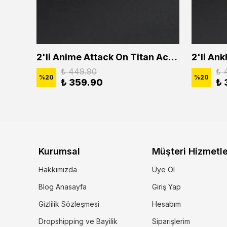
2'li Buffalo Boğa Çubuk Bar Erkek Kadın Kolye Seti
2'li Anime Attack On Titan Acrylic Maria Anime Naruto Erkek Kadın Kolye Seti
₺ 449.90
₺ 
%
20
%
20
₺ 359.90
₺ 
Kurumsal
Müşteri Hizmetle
Hakkımızda
Üye Ol
Blog Anasayfa
Giriş Yap
Gizlilik Sözleşmesi
Hesabım
Dropshipping ve Bayilik
Siparişlerim