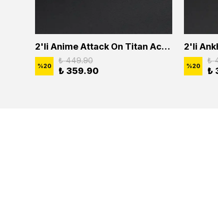
2'li Buffalo Boğa Çubuk Bar Erkek Kadın Kolye Seti
2'li Anime Attack On Titan Acrylic Maria Anime Naruto Erkek Kadın Kolye Seti
₺ 449.90
₺ 
%
20
%
20
₺ 359.90
₺ 