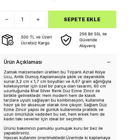
SEPETE EKLE
256 Bit SSL ile
500 TL ve Üzeri
Güvende
Ücretsiz Kargo
Alışveriş
Ürün Açıklaması
Zamak malzemeden üretilen bu Tırpanlı Azrail Kolye
Ucu, Antik Gümüş Kaplamasıyla şıklık ve dayanıklılık
sunar.3,2 cm x 1,7 cm boyutları ve 4,67 gram ağırlığıyla
koleksiyonlar için özel bir parça olan tasarım, 60 cm
uzunluğunda İthal Silver Renk Düz Ezme Zincir ile
birlikte gelmektedir. Hem modern hem de klasik
tarzlara uyum sağlayan bu kombinasyon, kullanıma
hazır şık bir aksesuar olarak öne çıkıyor. Sağlam Düz
Ezme Zincir yapısı ile günlük kullanımda pratiklik ve
uzun ömürlülük vadeden bu set, hem erkek hem de
kadın takı severler için ideal bir seçimdir.
Ürünü bakımınızı pamuklu yumuşak kuru bir bez ile
yapabilirsiniz.
Hassas kullanımı önerilmektedir.Üzerinde ki kaplamaya