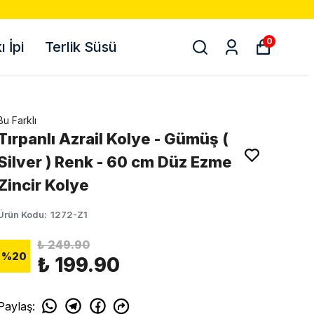
0
 İpi
Terlik Süsü
Bu Farklı
Tırpanlı Azrail Kolye - Gümüş (
Silver ) Renk - 60 cm Düz Ezme
Zincir Kolye
Ürün Kodu
:
1272-Z1
₺ 249.90
%
20
₺ 199.90
Paylaş
: