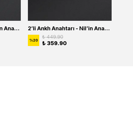
2'li Ankh Anahtarı - Nil'in Anahtarı Erkek Kadın Kolye Seti
2’li Ankh Anahtarı - Nil’in Anahtarı Erkek Kadın Kolye Seti
₺ 449.90
%
20
%
20
₺ 359.90