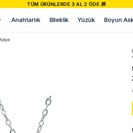
TÜM ÜRÜNLERDE 3 AL 2 ÖDE 🎁
Anahtarlık
Bileklik
Yüzük
Boyun Askı
Kolye