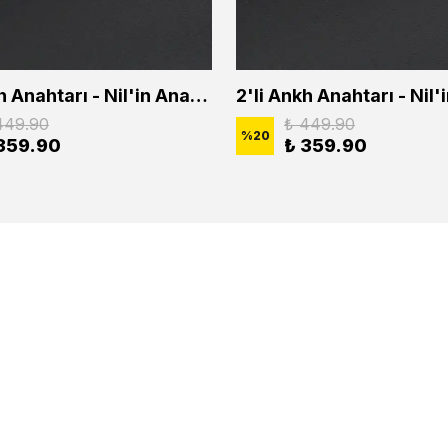
2'li Ankh Anahtarı - Nil'in Anahtarı - Kuru Kafa Erkek Kadın Kolye Seti
449.90
₺ 449.90
%
20
359.90
₺ 359.90