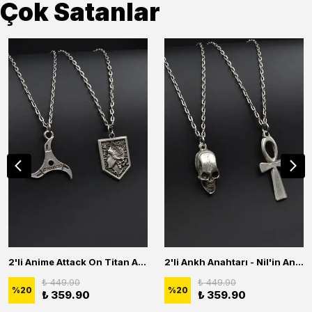
Çok Satanlar
2'li Anime Attack On Titan Acrylic Maria Anime Naruto Erkek Kadın Kolye Seti
2'li Ankh Anahtarı - Nil'in Anahtarı - Kuru Kafa Erkek Kadın Kolye Seti
₺ 449.90
₺ 449.90
%
20
%
20
₺ 359.90
₺ 359.90