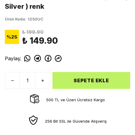
Silver ) renk
Ürün Kodu
:
1250UC
₺ 199.90
%
25
₺ 149.90
Paylaş
:
SEPETE EKLE
500 TL ve Üzeri Ücretsiz Kargo
256 Bit SSL ile Güvende Alışveriş