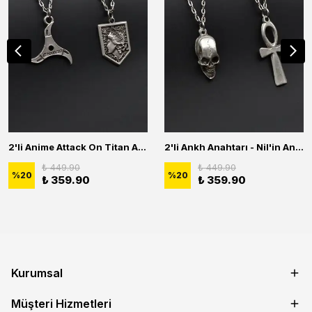
2'li Anime Attack On Titan Acrylic Maria Anime Naruto Erkek Kadın Kolye Seti
2'li Ankh Anahtarı - Nil'in Anahtarı - Kuru Kafa Erkek Kadın Kolye Seti
₺ 449.90
₺ 449.90
%
20
%
20
₺ 359.90
₺ 359.90
Kurumsal
Müşteri Hizmetleri