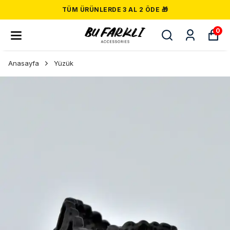
TÜM ÜRÜNLERDE 3 AL 2 ÖDE 🎁
0
Anasayfa
Yüzük