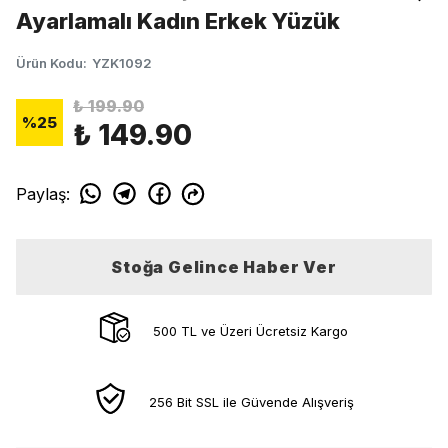
Ayarlamalı Kadın Erkek Yüzük
Ürün Kodu
:
YZK1092
₺ 199.90
%
25
₺ 149.90
Paylaş
:
Stoğa Gelince Haber Ver
500 TL ve Üzeri Ücretsiz Kargo
256 Bit SSL ile Güvende Alışveriş