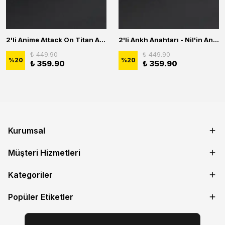
2'li Anime Attack On Titan Acrylic Maria Anime Naruto Erkek Kadın Kolye Seti
2'li Ankh Anahtarı - Nil'in Anahtarı - Kuru Kafa Erkek Kadın Kolye Seti
₺ 449.90
₺ 449.90
%
20
%
20
₺ 359.90
₺ 359.90
Kurumsal
Müşteri Hizmetleri
Kategoriler
Popüler Etiketler