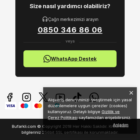
Size nasıl yardımcı olabiliriz?
Çağrı merkezimizi arayın
0850 346 86 06
WhatsApp Destek
Alışveriş deneyiminizi iyileştirmek için yasal
düzenlemelere uygun çerezler (cookies)
kullanıyoruz. Detaylı bilgiye
Gizlilik ve
Çerez Politikası
sayfamızdan erişebilirsiniz.
Anladım
Bufarkli.com © Copyright 2018 Her Hakkı Saklıdır. Kredi kartı
bilgileriniz 256bit SSL sertifikası ile korunmaktadır.