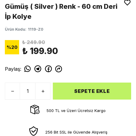
Gümüş ( Silver ) Renk - 60 cm Deri
İp Kolye
Ürün Kodu
:
1119-Z0
₺ 249.90
%
20
₺ 199.90
Paylaş
:
SEPETE EKLE
500 TL ve Üzeri Ücretsiz Kargo
256 Bit SSL ile Güvende Alışveriş