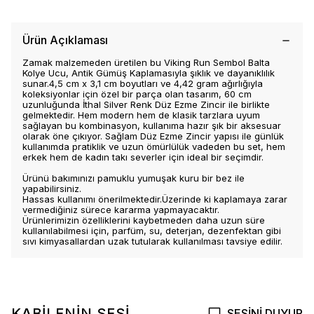
Ürün Açıklaması
Zamak malzemeden üretilen bu Viking Run Sembol Balta
Kolye Ucu, Antik Gümüş Kaplamasıyla şıklık ve dayanıklılık
sunar.4,5 cm x 3,1 cm boyutları ve 4,42 gram ağırlığıyla
koleksiyonlar için özel bir parça olan tasarım, 60 cm
uzunluğunda İthal Silver Renk Düz Ezme Zincir ile birlikte
gelmektedir. Hem modern hem de klasik tarzlara uyum
sağlayan bu kombinasyon, kullanıma hazır şık bir aksesuar
olarak öne çıkıyor. Sağlam Düz Ezme Zincir yapısı ile günlük
kullanımda pratiklik ve uzun ömürlülük vadeden bu set, hem
erkek hem de kadın takı severler için ideal bir seçimdir.
Ürünü bakımınızı pamuklu yumuşak kuru bir bez ile
yapabilirsiniz.
Hassas kullanımı önerilmektedir.Üzerinde ki kaplamaya zarar
vermediğiniz sürece kararma yapmayacaktır.
Ürünlerimizin özelliklerini kaybetmeden daha uzun süre
kullanılabilmesi için, parfüm, su, deterjan, dezenfektan gibi
sıvı kimyasallardan uzak tutularak kullanılması tavsiye edilir.
KABİLENİN SESİ
SESİNİ DUYUR