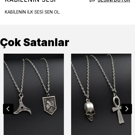
KABİLENİN İLK SESİ SEN OL.
Çok Satanlar