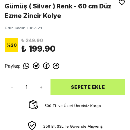
Gümüş ( Silver ) Renk - 60 cm Düz
Ezme Zincir Kolye
Ürün Kodu
:
1067-Z1
₺ 249.90
%
20
₺ 199.90
Paylaş
:
SEPETE EKLE
500 TL ve Üzeri Ücretsiz Kargo
256 Bit SSL ile Güvende Alışveriş