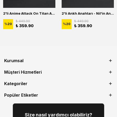
2'li Anime Attack On Titan Acrylic Maria Anime Naruto Erkek Kadın Kolye Seti
2'li Ankh Anahtarı - Nil'in Anahtarı - Kuru Kafa Erkek Kadın Kolye Seti
₺ 449.90
₺ 449.90
%
20
%
20
₺ 359.90
₺ 359.90
Kurumsal
Müşteri Hizmetleri
Kategoriler
Popüler Etiketler
Size nasıl yardımcı olabiliriz?