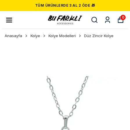
TÜM ÜRÜNLERDE 3 AL 2 ÖDE 🎁
0
Anasayfa
Kolye
Kolye Modelleri
Düz Zincir Kolye