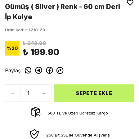
Gümüş ( Silver ) Renk - 60 cm Deri
İp Kolye
Ürün Kodu
:
1210-Z0
₺ 249.90
%
20
₺ 199.90
Paylaş
:
SEPETE EKLE
500 TL ve Üzeri Ücretsiz Kargo
256 Bit SSL ile Güvende Alışveriş