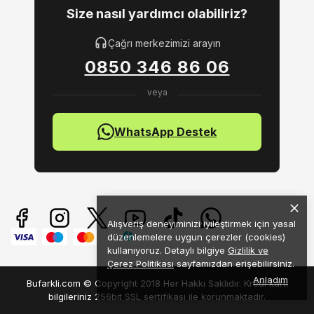
Size nasıl yardımcı olabiliriz?
Çağrı merkezimizi arayın
0850 346 86 06
WhatsApp Destek
Alışveriş deneyiminizi iyileştirmek için yasal
düzenlemelere uygun çerezler (cookies)
kullanıyoruz. Detaylı bilgiye
Gizlilik ve
Çerez Politikası
sayfamızdan erişebilirsiniz.
Anladım
Bufarkli.com © Copyright 2018 Her Hakkı Saklıdır. Kredi kartı
bilgileriniz 256bit SSL sertifikası ile korunmaktadır.