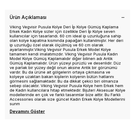
Ürün Açıklaması
Viking Vegvisir Pusula Kolye Deri İp Kolye Gümüş Kaplama
Erkek Kadın Kolye sizler için özellikle Deri İp Kolye seven
kullanıcılar için tasarlandı. 60 cm ideal ip uzunluğuna sahip
olan kolye kapatma kısmında papağan kullanılmıştır. Her deri
ip uzunluğu özel olarak ölçülmüş ve 60 cm olarak
ayarlanmıştır.Viking Vegvisir Pusula Erkek Model Kolye
tamamen kendi imalatımızdır. Viking Vegvisir Pusula Kadın
Model Kolye Gümüş Kaplamalıdır diğer bilinen adı Antik
Gümüş Kaplamalıdır. Ürün yüzeyi pürüzlü ve desenlidir. Düz
ve parlak bir yüzey değil onun aksine Antik bir görünümü
vardır. Bu da ürüne ait gölgelerin ortaya çıkmasına ve
kolyeye uzaktan bakan kişilerin kolyenin bütün hatlarını
görmesini sağlamaktadır. Bu da dikkat çekici biri olmanıza
sebep olacaktır. Viking Vegvisir Pusula Kolye hem Erkek hem
de Kadın kullancılara hitap etmektedir. Bijuteri Aksesuar Kolye
modellerinde en çok ve farklı tasarımlar bize aittir. Bu Farklı
Accessories olarak size güncel Kadın Erkek Kolye Modellerini
sunm
Devamını Göster