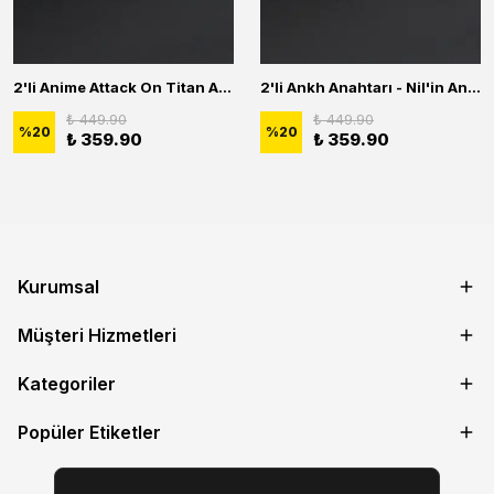
2'li Anime Attack On Titan Acrylic Maria Anime Naruto Erkek Kadın Kolye Seti
2'li Ankh Anahtarı - Nil'in Anahtarı - Kuru Kafa Erkek Kadın Kolye Seti
₺ 449.90
₺ 449.90
%
20
%
20
₺ 359.90
₺ 359.90
Kurumsal
Müşteri Hizmetleri
Kategoriler
Popüler Etiketler