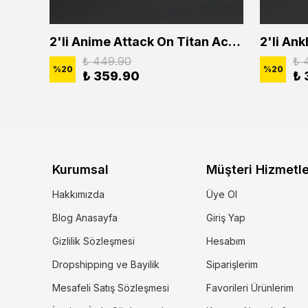
2'li Buffalo Boğa Çubuk Bar Erkek Kadın Kolye Seti
2'li Anime Attack On Titan Acrylic Maria Anime Naruto Erkek Kadın Kolye Seti
₺ 449.90
₺ 
%
20
%
20
₺ 359.90
₺ 
Kurumsal
Müşteri Hizmetle
Hakkımızda
Üye Ol
Blog Anasayfa
Giriş Yap
Gizlilik Sözleşmesi
Hesabım
Dropshipping ve Bayilik
Siparişlerim
Mesafeli Satış Sözleşmesi
Favorileri Ürünlerim