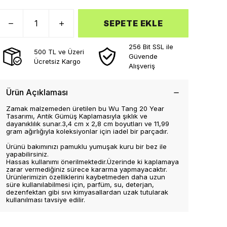
SEPETE EKLE
256 Bit SSL ile
500 TL ve Üzeri
Güvende
Ücretsiz Kargo
Alışveriş
Ürün Açıklaması
Zamak malzemeden üretilen bu Wu Tang 20 Year
Tasarımı, Antik Gümüş Kaplamasıyla şıklık ve
dayanıklılık sunar.3,4 cm x 2,8 cm boyutları ve 11,99
gram ağırlığıyla koleksiyonlar için iadel bir parçadır.
Ürünü bakımınızı pamuklu yumuşak kuru bir bez ile
yapabilirsiniz.
Hassas kullanımı önerilmektedir.Üzerinde ki kaplamaya
zarar vermediğiniz sürece kararma yapmayacaktır.
Ürünlerimizin özelliklerini kaybetmeden daha uzun
süre kullanılabilmesi için, parfüm, su, deterjan,
dezenfektan gibi sıvı kimyasallardan uzak tutularak
kullanılması tavsiye edilir.