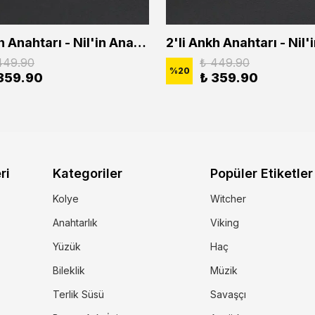
2'li Ankh Anahtarı - Nil'in Anahtarı - Kuru Kafa Erkek Kadın Kolye Seti
449.90
₺ 449.90
%
20
359.90
₺ 359.90
ri
Kategoriler
Popüler Etiketler
Kolye
Witcher
Anahtarlık
Viking
Yüzük
Haç
Bileklik
Müzik
Terlik Süsü
Savaşçı