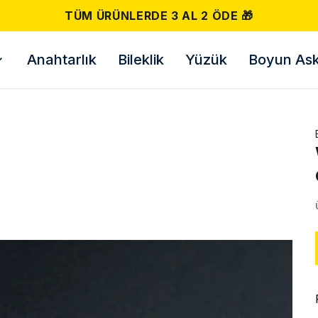
500 TL VE ÜZERI ÜCRETSIZ KARGO! 📦
Anahtarlık
Bileklik
Yüzük
Boyun Askı