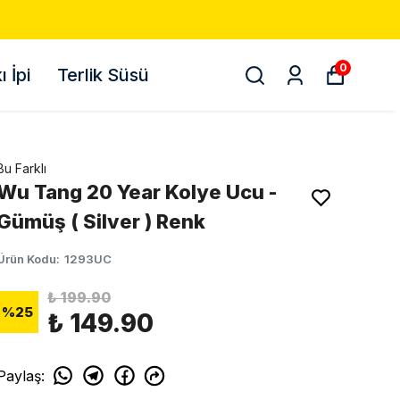
0
 İpi
Terlik Süsü
Bu Farklı
Wu Tang 20 Year Kolye Ucu -
Gümüş ( Silver ) Renk
Ürün Kodu
:
1293UC
₺ 199.90
%
25
₺ 149.90
Paylaş
: