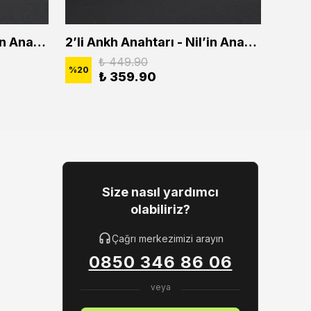
2'li Ankh Anahtarı - Nil'in Anahtarı Erkek Kadın Kolye Seti
2’li Ankh Anahtarı - Nil’in Anahtarı Erkek Kadın Kolye Seti
₺ 449.90
%
20
%
20
₺ 359.90
Size nasıl yardımcı
olabiliriz?
Çağrı merkezimizi arayın
0850 346 86 06