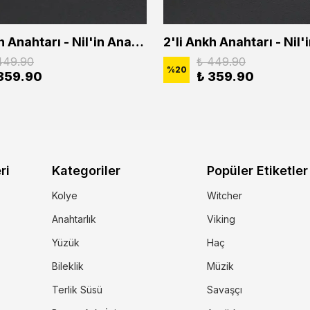
2'li Ankh Anahtarı - Nil'in Anahtarı - Kuru Kafa Erkek Kadın Kolye Seti
449.90
₺ 449.90
%
20
359.90
₺ 359.90
ri
Kategoriler
Popüler Etiketler
Kolye
Witcher
Anahtarlık
Viking
Yüzük
Haç
Bileklik
Müzik
Terlik Süsü
Savaşçı