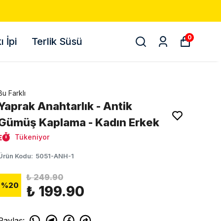
0
 İpi
Terlik Süsü
Bu Farklı
Yaprak Anahtarlık - Antik
Gümüş Kaplama - Kadın Erkek
Tükeniyor
Ürün Kodu
:
5051-ANH-1
₺ 249.90
%
20
₺ 199.90
Paylaş
: