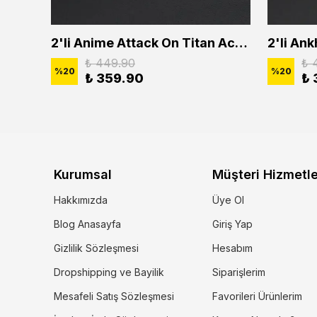
2'li Buffalo Boğa Çubuk Bar Erkek Kadın Kolye Seti
2'li Anime Attack On Titan Acrylic Maria Anime Naruto Erkek Kadın Kolye Seti
₺ 449.90
₺ 
%
20
%
20
₺ 359.90
₺ 
Kurumsal
Müşteri Hizmetle
Hakkımızda
Üye Ol
Blog Anasayfa
Giriş Yap
Gizlilik Sözleşmesi
Hesabım
Dropshipping ve Bayilik
Siparişlerim
Mesafeli Satış Sözleşmesi
Favorileri Ürünlerim