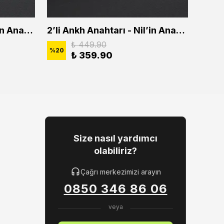
2'li Ankh Anahtarı - Nil'in Anahtarı Erkek Kadın Kolye Seti
2’li Ankh Anahtarı - Nil’in Anahtarı Erkek Kadın Kolye Seti
₺ 449.90
%
20
%
20
₺ 359.90
Size nasıl yardımcı
olabiliriz?
Çağrı merkezimizi arayın
0850 346 86 06