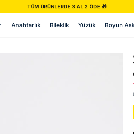
TÜM ÜRÜNLERDE 3 AL 2 ÖDE 🎁
Anahtarlık
Bileklik
Yüzük
Boyun Askı