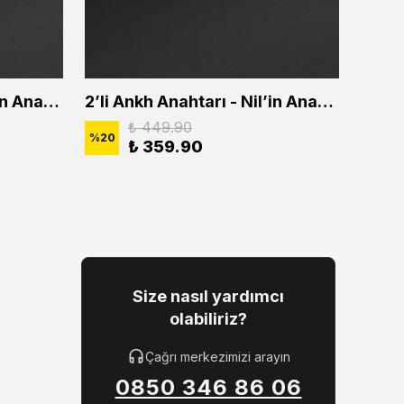
2'li Ankh Anahtarı - Nil'in Anahtarı Erkek Kadın Kolye Seti
2’li Ankh Anahtarı - Nil’in Anahtarı Erkek Kadın Kolye Seti
₺ 449.90
%
20
%
20
₺ 359.90
Size nasıl yardımcı
olabiliriz?
Çağrı merkezimizi arayın
0850 346 86 06