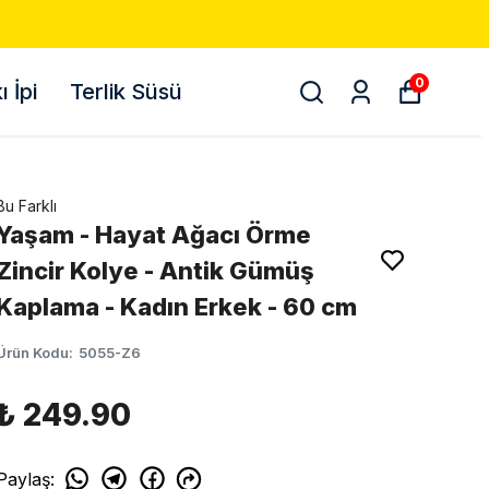
500 TL VE ÜZERI ÜCRETSIZ KARGO! 📦
0
 İpi
Terlik Süsü
Bu Farklı
Yaşam - Hayat Ağacı Örme
Zincir Kolye - Antik Gümüş
Kaplama - Kadın Erkek - 60 cm
Ürün Kodu
:
5055-Z6
₺ 249.90
Paylaş
: