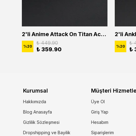
2'li Buffalo Boğa Çubuk Bar Erkek Kadın Kolye Seti
2'li Anime Attack On Titan Acrylic Maria Anime Naruto Erkek Kadın Kolye Seti
₺ 449.90
₺ 
%
20
%
20
₺ 359.90
₺ 
Kurumsal
Müşteri Hizmetle
Hakkımızda
Üye Ol
Blog Anasayfa
Giriş Yap
Gizlilik Sözleşmesi
Hesabım
Dropshipping ve Bayilik
Siparişlerim