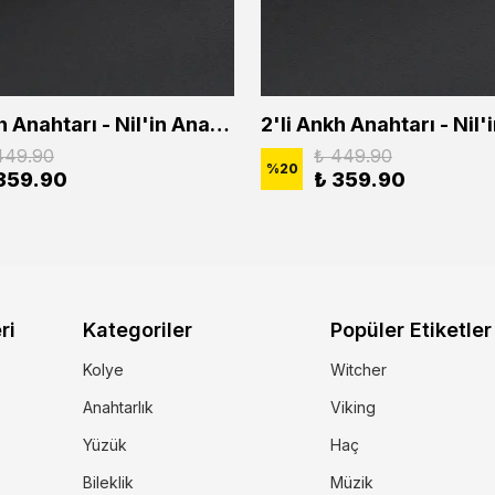
2'li Ankh Anahtarı - Nil'in Anahtarı - Kuru Kafa Erkek Kadın Kolye Seti
449.90
₺ 449.90
%
20
359.90
₺ 359.90
ri
Kategoriler
Popüler Etiketler
Kolye
Witcher
Anahtarlık
Viking
Yüzük
Haç
Bileklik
Müzik