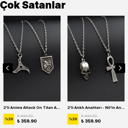
Çok Satanlar
2'li Anime Attack On Titan Acrylic Maria Anime Naruto Erkek Kadın Kolye Seti
2'li Ankh Anahtarı - Nil'in Anahtarı - Kuru Kafa Erkek Kadın Kolye Seti
₺ 449.90
₺ 449.90
%
20
%
20
₺ 359.90
₺ 359.90