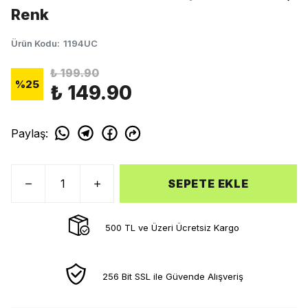
Renk
Ürün Kodu
:
1194UC
₺ 199.90
%
25
₺ 149.90
Paylaş
:
SEPETE EKLE
500 TL ve Üzeri Ücretsiz Kargo
256 Bit SSL ile Güvende Alışveriş