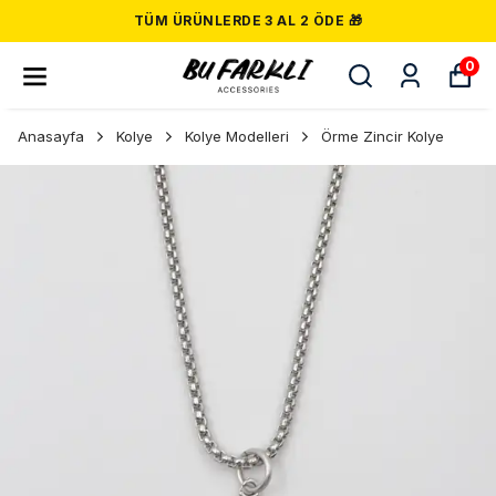
TÜM ÜRÜNLERDE 3 AL 2 ÖDE 🎁
0
Anasayfa
Kolye
Kolye Modelleri
Örme Zincir Kolye