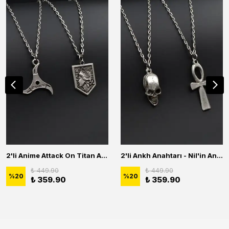
2'li Anime Attack On Titan Acrylic Maria Anime Naruto Erkek Kadın Kolye Seti
2'li Ankh Anahtarı - Nil'in Anahtarı - Kuru Kafa Erkek Kadın Kolye Seti
₺ 449.90
₺ 449.90
%
20
%
20
₺ 359.90
₺ 359.90