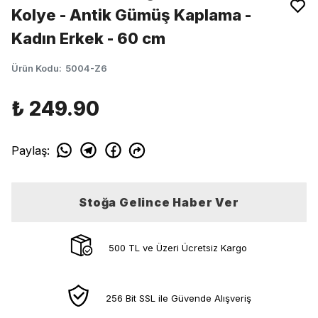
Kolye - Antik Gümüş Kaplama -
Kadın Erkek - 60 cm
Ürün Kodu
:
5004-Z6
₺ 249.90
Paylaş
:
Stoğa Gelince Haber Ver
500 TL ve Üzeri Ücretsiz Kargo
256 Bit SSL ile Güvende Alışveriş