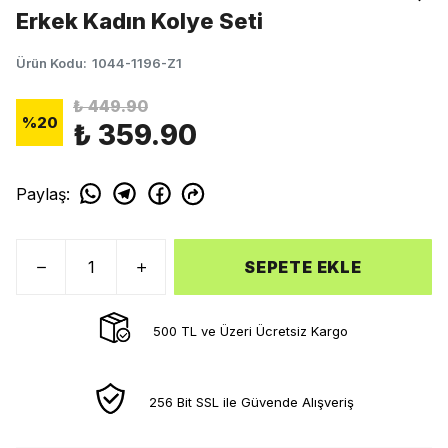
Erkek Kadın Kolye Seti
Ürün Kodu
:
1044-1196-Z1
₺ 449.90
%
20
₺ 359.90
Paylaş
:
SEPETE EKLE
500 TL ve Üzeri Ücretsiz Kargo
256 Bit SSL ile Güvende Alışveriş