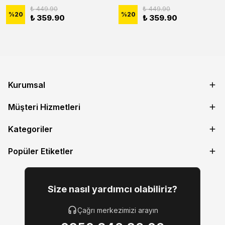
₺ 449.90
₺ 449.90
%
20
%
20
₺ 359.90
₺ 359.90
Kurumsal
Müşteri Hizmetleri
Kategoriler
Popüler Etiketler
Size nasıl yardımcı olabiliriz?
Çağrı merkezimizi arayın