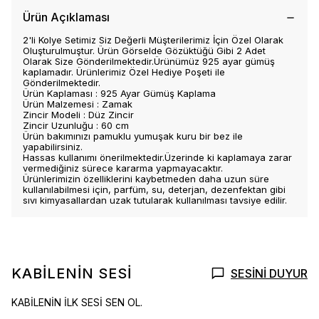
Ürün Açıklaması
2'li Kolye Setimiz Siz Değerli Müşterilerimiz İçin Özel Olarak
Oluşturulmuştur. Ürün Görselde Gözüktüğü Gibi 2 Adet
Olarak Size Gönderilmektedir.Ürünümüz 925 ayar gümüş
kaplamadır. Ürünlerimiz Özel Hediye Poşeti ile
Gönderilmektedir.
Ürün Kaplaması : 925 Ayar Gümüş Kaplama
Ürün Malzemesi : Zamak
Zincir Modeli : Düz Zincir
Zincir Uzunluğu : 60 cm
Ürün bakımınızı pamuklu yumuşak kuru bir bez ile
yapabilirsiniz.
Hassas kullanımı önerilmektedir.Üzerinde ki kaplamaya zarar
vermediğiniz sürece kararma yapmayacaktır.
Ürünlerimizin özelliklerini kaybetmeden daha uzun süre
kullanılabilmesi için, parfüm, su, deterjan, dezenfektan gibi
sıvı kimyasallardan uzak tutularak kullanılması tavsiye edilir.
KABİLENİN SESİ
SESİNİ DUYUR
KABİLENİN İLK SESİ SEN OL.