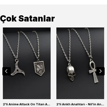
Çok Satanlar
2'li Anime Attack On Titan Acrylic Maria Anime Naruto Erkek Kadın Kolye Seti
2'li Ankh Anahtarı - Nil'in Anahtarı - Kuru Kafa Erkek Kadın Kolye Seti