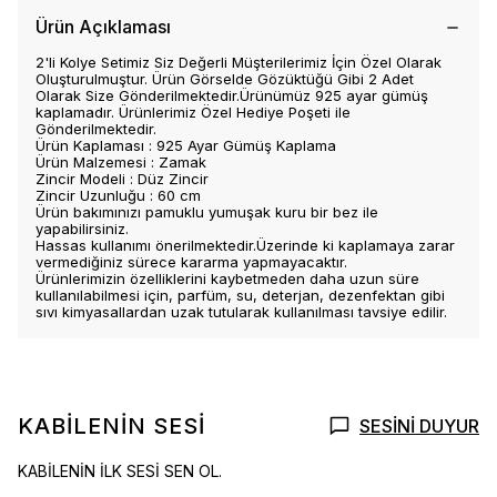
Ürün Açıklaması
2'li Kolye Setimiz Siz Değerli Müşterilerimiz İçin Özel Olarak
Oluşturulmuştur. Ürün Görselde Gözüktüğü Gibi 2 Adet
Olarak Size Gönderilmektedir.Ürünümüz 925 ayar gümüş
kaplamadır. Ürünlerimiz Özel Hediye Poşeti ile
Gönderilmektedir.
Ürün Kaplaması : 925 Ayar Gümüş Kaplama
Ürün Malzemesi : Zamak
Zincir Modeli : Düz Zincir
Zincir Uzunluğu : 60 cm
Ürün bakımınızı pamuklu yumuşak kuru bir bez ile
yapabilirsiniz.
Hassas kullanımı önerilmektedir.Üzerinde ki kaplamaya zarar
vermediğiniz sürece kararma yapmayacaktır.
Ürünlerimizin özelliklerini kaybetmeden daha uzun süre
kullanılabilmesi için, parfüm, su, deterjan, dezenfektan gibi
sıvı kimyasallardan uzak tutularak kullanılması tavsiye edilir.
KABİLENİN SESİ
SESİNİ DUYUR
KABİLENİN İLK SESİ SEN OL.