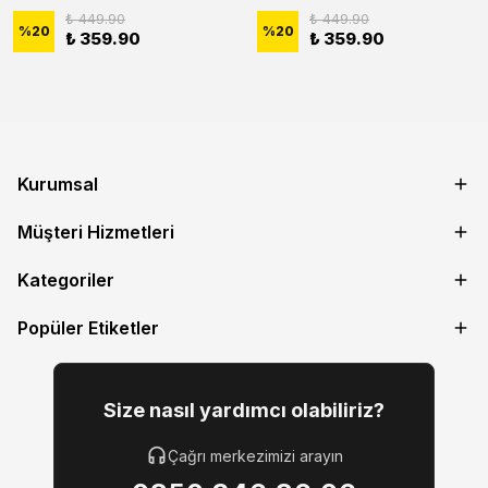
₺ 449.90
₺ 449.90
%
20
%
20
₺ 359.90
₺ 359.90
Kurumsal
Müşteri Hizmetleri
Kategoriler
Popüler Etiketler
Size nasıl yardımcı olabiliriz?
Çağrı merkezimizi arayın