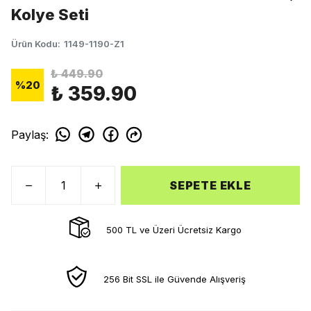
Kolye Seti
Ürün Kodu
:
1149-1190-Z1
₺ 449.90
%
20
₺ 359.90
Paylaş
:
SEPETE EKLE
500 TL ve Üzeri Ücretsiz Kargo
256 Bit SSL ile Güvende Alışveriş