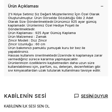
Ürün Açıklaması
2'li Kolye Setimiz Siz Değerli Müşterilerimiz İçin Özel Olarak
Oluşturulmuştur. Ürün Görselde Gözüktüğü Gibi 2 Adet
Olarak Size Gönderilmektedir.Ürünümüz 925 ayar gümüş
kaplamadır. Ürünlerimiz Özel Hediye Poşeti ile
Gönderilmektedir.
Ürün Kaplaması : 925 Ayar Gümüş Kaplama
Ürün Malzemesi : Zamak
Zincir Modeli : Düz Zincir
Zincir Uzunluğu : 60 cm
Ürün bakımınızı pamuklu yumuşak kuru bir bez ile
yapabilirsiniz.
Hassas kullanımı önerilmektedir.Üzerinde ki kaplamaya zarar
vermediğiniz sürece kararma yapmayacaktır.
Ürünlerimizin özelliklerini kaybetmeden daha uzun süre
kullanılabilmesi için, parfüm, su, deterjan, dezenfektan gibi
sıvı kimyasallardan uzak tutularak kullanılması tavsiye edilir.
KABİLENİN SESİ
SESİNİ DUYUR
KABİLENİN İLK SESİ SEN OL.