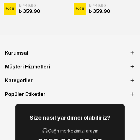
₺ 449.90
₺ 449.90
%
20
%
20
₺ 359.90
₺ 359.90
Kurumsal
Müşteri Hizmetleri
Kategoriler
Popüler Etiketler
Size nasıl yardımcı olabiliriz?
Çağrı merkezimizi arayın