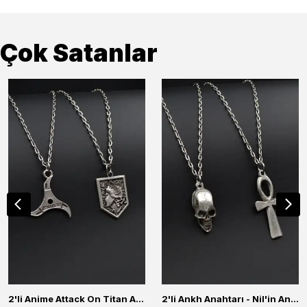
Çok Satanlar
2'li Anime Attack On Titan Acrylic Maria Anime Naruto Erkek Kadın Kolye Seti
2'li Ankh Anahtarı - Nil'in Anahtarı - Kuru Kafa Erkek Kadın Kolye Seti