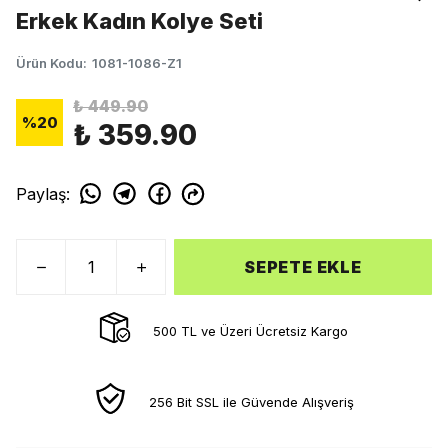
Erkek Kadın Kolye Seti
Ürün Kodu
:
1081-1086-Z1
₺ 449.90
%
20
₺ 359.90
Paylaş
:
SEPETE EKLE
500 TL ve Üzeri Ücretsiz Kargo
256 Bit SSL ile Güvende Alışveriş