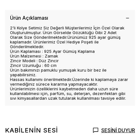
Ürün Açıklaması
2'li Kolye Setimiz Siz Değerli Müşterilerimiz İçin Özel Olarak
Oluşturulmuştur. Ürün Görselde Gözüktüğü Gibi 2 Adet
Olarak Size Gönderilmektedir.Ürünümüz 925 ayar gümüş
kaplamadır. Ürünlerimiz Özel Hediye Poşeti ile
Gönderilmektedir.
Ürün Kaplaması : 925 Ayar Gümüş Kaplama
Ürün Malzemesi : Zamak
Zincir Modeli : Düz Zincir
Zincir Uzunluğu : 60 cm
Ürün bakımınızı pamuklu yumuşak kuru bir bez ile
yapabilirsiniz.
Hassas kullanımı önerilmektedir.Üzerinde ki kaplamaya zarar
vermediğiniz sürece kararma yapmayacaktır.
Ürünlerimizin özelliklerini kaybetmeden daha uzun süre
kullanılabilmesi için, parfüm, su, deterjan, dezenfektan gibi
sıvı kimyasallardan uzak tutularak kullanılması tavsiye edilir.
KABİLENİN SESİ
SESİNİ DUYUR