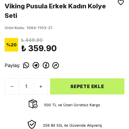
Viking Pusula Erkek Kadın Kolye
Seti
Ürün Kodu
:
1064-1103-Z1
₺ 449.90
%
20
₺ 359.90
Paylaş
:
SEPETE EKLE
500 TL ve Üzeri Ücretsiz Kargo
256 Bit SSL ile Güvende Alışveriş