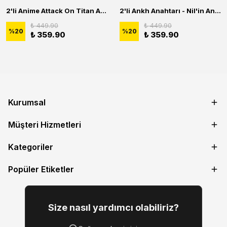
2'li Anime Attack On Titan Acrylic Maria Anime Naruto Erkek Kadın Kolye Seti
2'li Ankh Anahtarı - Nil'in Anahtarı - Kuru Kafa Erkek Kadın Kolye Seti
₺ 449.90
₺ 449.90
%
20
%
20
₺ 359.90
₺ 359.90
Kurumsal
Müşteri Hizmetleri
Kategoriler
Popüler Etiketler
Size nasıl yardımcı olabiliriz?