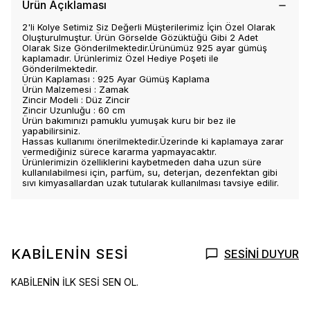
Ürün Açıklaması
2'li Kolye Setimiz Siz Değerli Müşterilerimiz İçin Özel Olarak
Oluşturulmuştur. Ürün Görselde Gözüktüğü Gibi 2 Adet
Olarak Size Gönderilmektedir.Ürünümüz 925 ayar gümüş
kaplamadır. Ürünlerimiz Özel Hediye Poşeti ile
Gönderilmektedir.
Ürün Kaplaması : 925 Ayar Gümüş Kaplama
Ürün Malzemesi : Zamak
Zincir Modeli : Düz Zincir
Zincir Uzunluğu : 60 cm
Ürün bakımınızı pamuklu yumuşak kuru bir bez ile
yapabilirsiniz.
Hassas kullanımı önerilmektedir.Üzerinde ki kaplamaya zarar
vermediğiniz sürece kararma yapmayacaktır.
Ürünlerimizin özelliklerini kaybetmeden daha uzun süre
kullanılabilmesi için, parfüm, su, deterjan, dezenfektan gibi
sıvı kimyasallardan uzak tutularak kullanılması tavsiye edilir.
KABİLENİN SESİ
SESİNİ DUYUR
KABİLENİN İLK SESİ SEN OL.