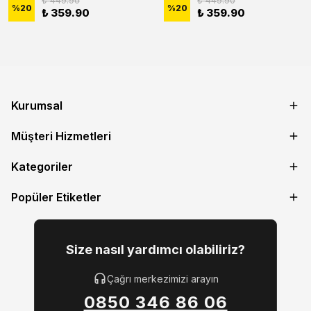
₺ 449.90
₺ 449.90
%
20
%
20
₺ 359.90
₺ 359.90
Kurumsal
Müşteri Hizmetleri
Kategoriler
Popüler Etiketler
Size nasıl yardımcı olabiliriz?
Çağrı merkezimizi arayın
0850 346 86 06