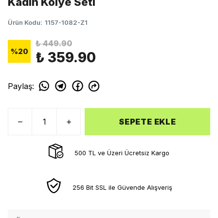
Kadın Kolye Seti
Ürün Kodu
:
1157-1082-Z1
₺ 449.90
%
20
₺ 359.90
Paylaş
:
SEPETE EKLE
500 TL ve Üzeri Ücretsiz Kargo
256 Bit SSL ile Güvende Alışveriş