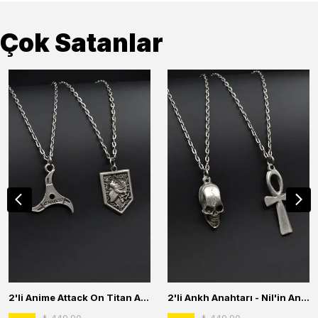
Çok Satanlar
2'li Anime Attack On Titan Acrylic Maria Anime Naruto Erkek Kadın Kolye Seti
2'li Ankh Anahtarı - Nil'in Anahtarı - Kuru Kafa Erkek Kadın Kolye Seti