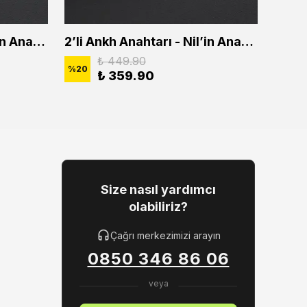
2'li Ankh Anahtarı - Nil'in Anahtarı Erkek Kadın Kolye Seti
2’li Ankh Anahtarı - Nil’in Anahtarı Erkek Kadın Kolye Seti
₺ 449.90
%
20
%
20
₺ 359.90
Size nasıl yardımcı
olabiliriz?
Çağrı merkezimizi arayın
0850 346 86 06