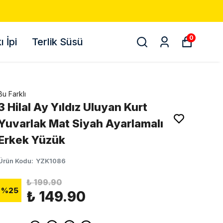
500 TL VE ÜZERI ÜCRETSIZ KA
0
 İpi
Terlik Süsü
Bu Farklı
3 Hilal Ay Yıldız Uluyan Kurt
Yuvarlak Mat Siyah Ayarlamalı
Erkek Yüzük
Ürün Kodu
:
YZK1086
₺ 199.90
%
25
₺ 149.90