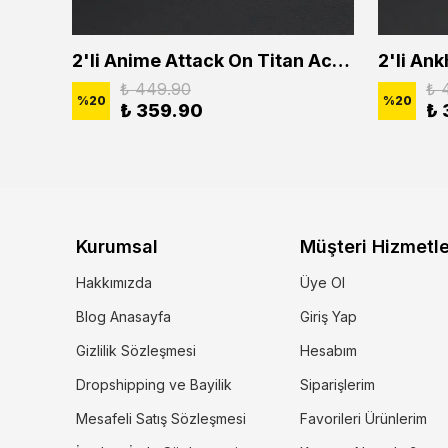
2'li Buffalo Boğa Çubuk Bar Erkek Kadın Kolye Seti
2'li Anime Attack On Titan Acrylic Maria Anime Naruto Erkek Kadın Kolye Seti
₺ 449.90
₺ 
%
20
%
20
₺ 359.90
₺ 
Kurumsal
Müşteri Hizmetle
Hakkımızda
Üye Ol
Blog Anasayfa
Giriş Yap
Gizlilik Sözleşmesi
Hesabım
Dropshipping ve Bayilik
Siparişlerim
Mesafeli Satış Sözleşmesi
Favorileri Ürünlerim