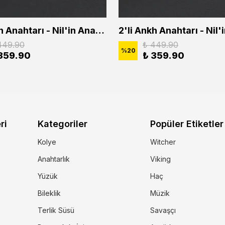
2'li Ankh Anahtarı - Nil'in Anahtarı - Kuru Kafa Erkek Kadın Kolye Seti
449.90
₺ 449.90
%
20
359.90
₺ 359.90
ri
Kategoriler
Popüler Etiketler
Kolye
Witcher
Anahtarlık
Viking
Yüzük
Haç
Bileklik
Müzik
Terlik Süsü
Savaşçı