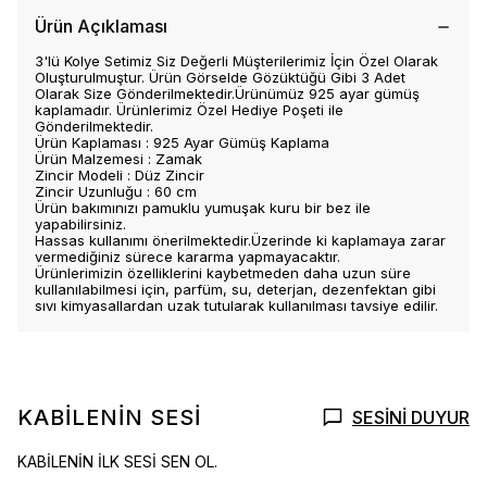
Ürün Açıklaması
3'lü Kolye Setimiz Siz Değerli Müşterilerimiz İçin Özel Olarak
Oluşturulmuştur. Ürün Görselde Gözüktüğü Gibi 3 Adet
Olarak Size Gönderilmektedir.Ürünümüz 925 ayar gümüş
kaplamadır. Ürünlerimiz Özel Hediye Poşeti ile
Gönderilmektedir.
Ürün Kaplaması : 925 Ayar Gümüş Kaplama
Ürün Malzemesi : Zamak
Zincir Modeli : Düz Zincir
Zincir Uzunluğu : 60 cm
Ürün bakımınızı pamuklu yumuşak kuru bir bez ile
yapabilirsiniz.
Hassas kullanımı önerilmektedir.Üzerinde ki kaplamaya zarar
vermediğiniz sürece kararma yapmayacaktır.
Ürünlerimizin özelliklerini kaybetmeden daha uzun süre
kullanılabilmesi için, parfüm, su, deterjan, dezenfektan gibi
sıvı kimyasallardan uzak tutularak kullanılması tavsiye edilir.
KABİLENİN SESİ
SESİNİ DUYUR
KABİLENİN İLK SESİ SEN OL.