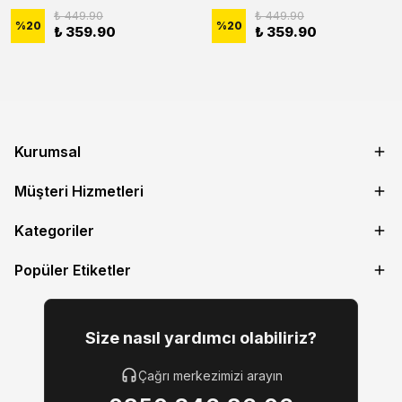
₺ 449.90
₺ 449.90
%
20
%
20
₺ 359.90
₺ 359.90
Kurumsal
Müşteri Hizmetleri
Kategoriler
Popüler Etiketler
Size nasıl yardımcı olabiliriz?
Çağrı merkezimizi arayın