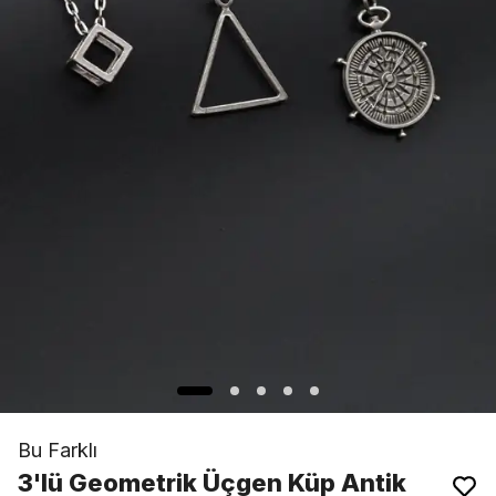
Bu Farklı
3'lü Geometrik Üçgen Küp Antik