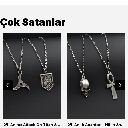
Çok Satanlar
2'li Anime Attack On Titan Acrylic Maria Anime Naruto Erkek Kadın Kolye Seti
2'li Ankh Anahtarı - Nil'in Anahtarı - Kuru Kafa Erkek Kadın Kolye Seti