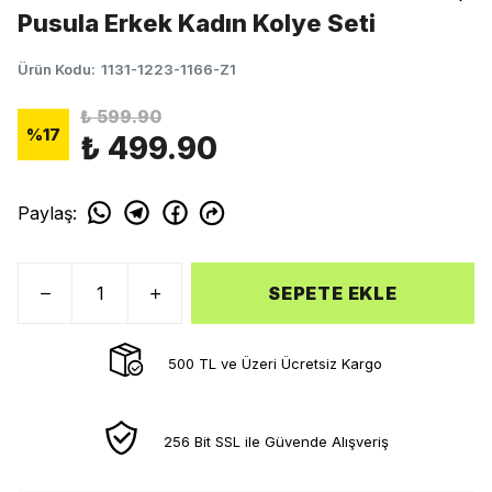
Pusula Erkek Kadın Kolye Seti
Ürün Kodu
:
1131-1223-1166-Z1
₺ 599.90
%
17
₺ 499.90
Paylaş
:
SEPETE EKLE
500 TL ve Üzeri Ücretsiz Kargo
256 Bit SSL ile Güvende Alışveriş