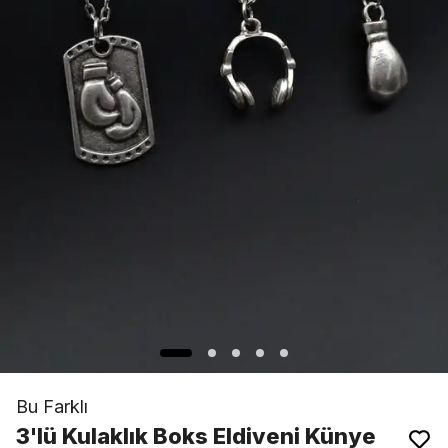
Bu Farklı
3'lü Kulaklık Boks Eldiveni Künye