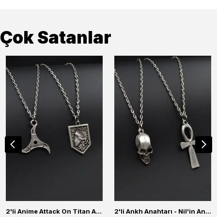
Çok Satanlar
2'li Anime Attack On Titan Acrylic Maria Anime Naruto Erkek Kadın Kolye Seti
2'li Ankh Anahtarı - Nil'in Anahtarı - Kuru Kafa Erkek Kadın Kolye Seti