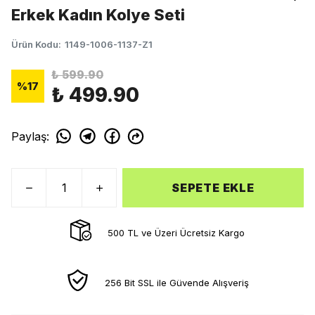
Erkek Kadın Kolye Seti
Ürün Kodu
:
1149-1006-1137-Z1
₺ 599.90
%
17
₺ 499.90
Paylaş
:
SEPETE EKLE
500 TL ve Üzeri Ücretsiz Kargo
256 Bit SSL ile Güvende Alışveriş