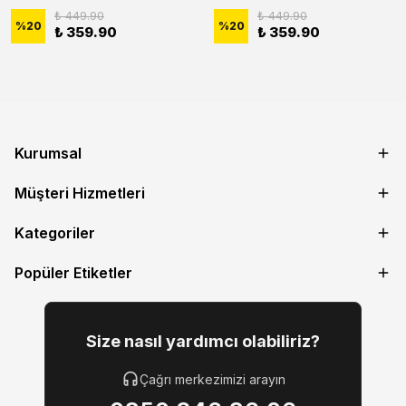
₺ 449.90
₺ 449.90
%
20
%
20
₺ 359.90
₺ 359.90
Kurumsal
Müşteri Hizmetleri
Kategoriler
Popüler Etiketler
Size nasıl yardımcı olabiliriz?
Çağrı merkezimizi arayın