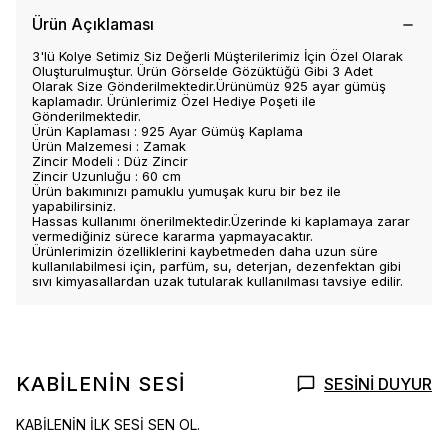
Ürün Açıklaması
3'lü Kolye Setimiz Siz Değerli Müşterilerimiz İçin Özel Olarak
Oluşturulmuştur. Ürün Görselde Gözüktüğü Gibi 3 Adet
Olarak Size Gönderilmektedir.Ürünümüz 925 ayar gümüş
kaplamadır. Ürünlerimiz Özel Hediye Poşeti ile
Gönderilmektedir.
Ürün Kaplaması : 925 Ayar Gümüş Kaplama
Ürün Malzemesi : Zamak
Zincir Modeli : Düz Zincir
Zincir Uzunluğu : 60 cm
Ürün bakımınızı pamuklu yumuşak kuru bir bez ile
yapabilirsiniz.
Hassas kullanımı önerilmektedir.Üzerinde ki kaplamaya zarar
vermediğiniz sürece kararma yapmayacaktır.
Ürünlerimizin özelliklerini kaybetmeden daha uzun süre
kullanılabilmesi için, parfüm, su, deterjan, dezenfektan gibi
sıvı kimyasallardan uzak tutularak kullanılması tavsiye edilir.
KABİLENİN SESİ
SESİNİ DUYUR
KABİLENİN İLK SESİ SEN OL.