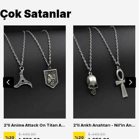
Çok Satanlar
2'li Anime Attack On Titan Acrylic Maria Anime Naruto Erkek Kadın Kolye Seti
2'li Ankh Anahtarı - Nil'in Anahtarı - Kuru Kafa Erkek Kadın Kolye Seti
₺ 449.90
₺ 449.90
%
20
%
20