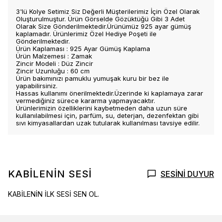
3'lü Kolye Setimiz Siz Değerli Müşterilerimiz İçin Özel Olarak
Oluşturulmuştur. Ürün Görselde Gözüktüğü Gibi 3 Adet
Olarak Size Gönderilmektedir.Ürünümüz 925 ayar gümüş
kaplamadır. Ürünlerimiz Özel Hediye Poşeti ile
Gönderilmektedir.
Ürün Kaplaması : 925 Ayar Gümüş Kaplama
Ürün Malzemesi : Zamak
Zincir Modeli : Düz Zincir
Zincir Uzunluğu : 60 cm
Ürün bakımınızı pamuklu yumuşak kuru bir bez ile
yapabilirsiniz.
Hassas kullanımı önerilmektedir.Üzerinde ki kaplamaya zarar
vermediğiniz sürece kararma yapmayacaktır.
Ürünlerimizin özelliklerini kaybetmeden daha uzun süre
kullanılabilmesi için, parfüm, su, deterjan, dezenfektan gibi
sıvı kimyasallardan uzak tutularak kullanılması tavsiye edilir.
KABİLENİN SESİ
SESİNİ DUYUR
KABİLENİN İLK SESİ SEN OL.