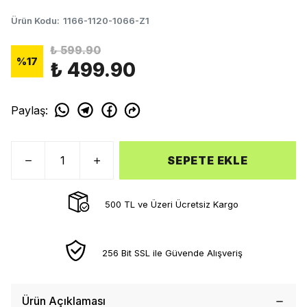
Ürün Kodu
:
1166-1120-1066-Z1
₺ 599.90
%
17
₺ 499.90
Paylaş
:
SEPETE EKLE
500 TL ve Üzeri Ücretsiz Kargo
256 Bit SSL ile Güvende Alışveriş
Ürün Açıklaması