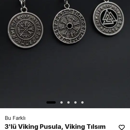
Bu Farklı
3'lü Viking Pusula, Viking Tılsım