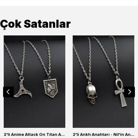
Çok Satanlar
2'li Anime Attack On Titan Acrylic Maria Anime Naruto Erkek Kadın Kolye Seti
2'li Ankh Anahtarı - Nil'in Anahtarı - Kuru Kafa Erkek Kadın Kolye Seti