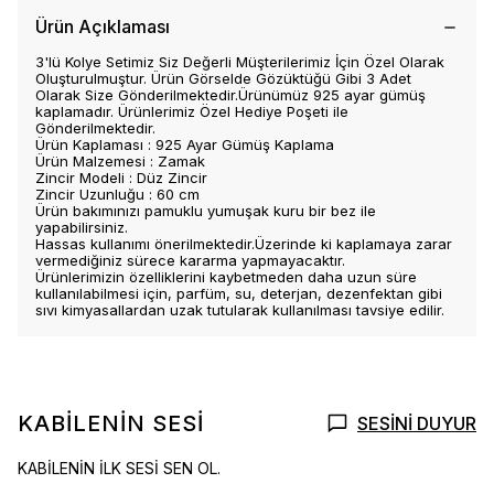
Ürün Açıklaması
3'lü Kolye Setimiz Siz Değerli Müşterilerimiz İçin Özel Olarak
Oluşturulmuştur. Ürün Görselde Gözüktüğü Gibi 3 Adet
Olarak Size Gönderilmektedir.Ürünümüz 925 ayar gümüş
kaplamadır. Ürünlerimiz Özel Hediye Poşeti ile
Gönderilmektedir.
Ürün Kaplaması : 925 Ayar Gümüş Kaplama
Ürün Malzemesi : Zamak
Zincir Modeli : Düz Zincir
Zincir Uzunluğu : 60 cm
Ürün bakımınızı pamuklu yumuşak kuru bir bez ile
yapabilirsiniz.
Hassas kullanımı önerilmektedir.Üzerinde ki kaplamaya zarar
vermediğiniz sürece kararma yapmayacaktır.
Ürünlerimizin özelliklerini kaybetmeden daha uzun süre
kullanılabilmesi için, parfüm, su, deterjan, dezenfektan gibi
sıvı kimyasallardan uzak tutularak kullanılması tavsiye edilir.
KABİLENİN SESİ
SESİNİ DUYUR
KABİLENİN İLK SESİ SEN OL.