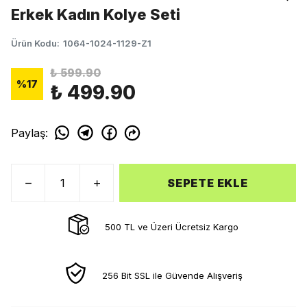
Erkek Kadın Kolye Seti
Ürün Kodu
:
1064-1024-1129-Z1
₺ 599.90
%
17
₺ 499.90
Paylaş
:
SEPETE EKLE
500 TL ve Üzeri Ücretsiz Kargo
256 Bit SSL ile Güvende Alışveriş