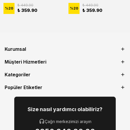
₺ 449.90
₺ 449.90
%
20
%
20
₺ 359.90
₺ 359.90
Kurumsal
Müşteri Hizmetleri
Kategoriler
Popüler Etiketler
Size nasıl yardımcı olabiliriz?
Çağrı merkezimizi arayın