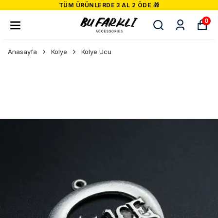
TÜM ÜRÜNLERDE 3 AL 2 ÖDE 🎁
0
Anasayfa
Kolye
Kolye Ucu