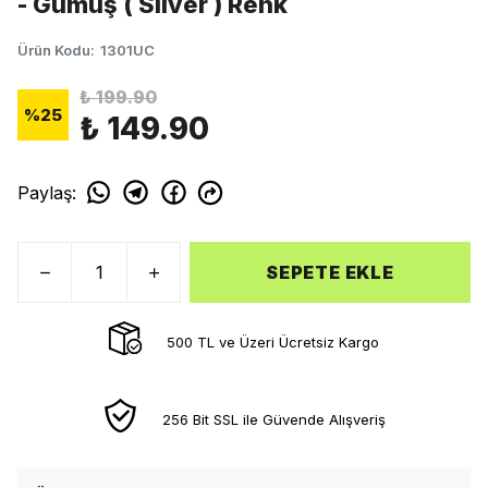
- Gümüş ( Silver ) Renk
Ürün Kodu
:
1301UC
₺ 199.90
%
25
₺ 149.90
Paylaş
:
SEPETE EKLE
500 TL ve Üzeri Ücretsiz Kargo
256 Bit SSL ile Güvende Alışveriş