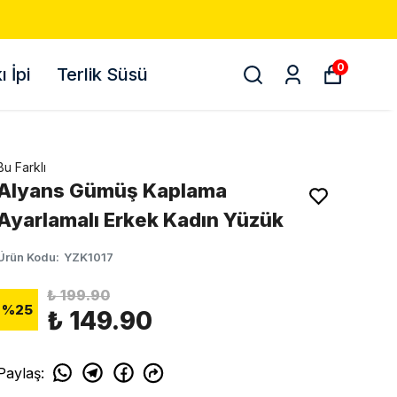
0
 İpi
Terlik Süsü
Bu Farklı
Alyans Gümüş Kaplama
Ayarlamalı Erkek Kadın Yüzük
Ürün Kodu
:
YZK1017
₺ 199.90
%
25
₺ 149.90
Paylaş
: