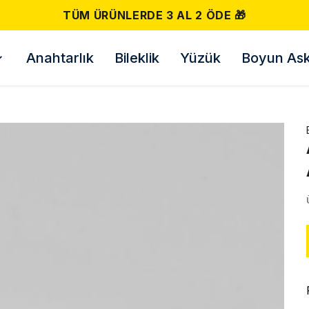
TÜM ÜRÜNLERDE 3 AL 2 ÖDE 🎁
Anahtarlık
Bileklik
Yüzük
Boyun Askı