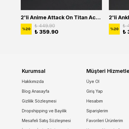
2'li Buffalo Boğa Çubuk Bar Erkek Kadın Kolye Seti
2'li Anime Attack On Titan Acrylic Maria Anime Naruto Erkek Kadın Kolye Seti
₺ 449.90
₺ 
%
20
%
20
₺ 359.90
₺ 
Kurumsal
Müşteri Hizmetle
Hakkımızda
Üye Ol
Blog Anasayfa
Giriş Yap
Gizlilik Sözleşmesi
Hesabım
Dropshipping ve Bayilik
Siparişlerim
Mesafeli Satış Sözleşmesi
Favorileri Ürünlerim