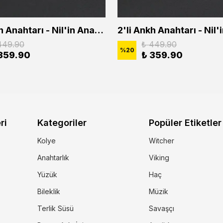
2'li Ankh Anahtarı - Nil'in Anahtarı - Kuru Kafa Erkek Kadın Kolye Seti
449.90
₺ 449.90
%
20
359.90
₺ 359.90
ri
Kategoriler
Popüler Etiketler
Kolye
Witcher
Anahtarlık
Viking
Yüzük
Haç
Bileklik
Müzik
Terlik Süsü
Savaşçı