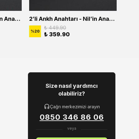
2'li Ankh Anahtarı - Nil'in Anahtarı Erkek Kadın Kolye Seti
2’li Ankh Anahtarı - Nil’in Anahtarı Erkek Kadın Kolye Seti
₺ 449.90
%
20
%
20
₺ 359.90
Size nasıl yardımcı
olabiliriz?
Çağrı merkezimizi arayın
0850 346 86 06