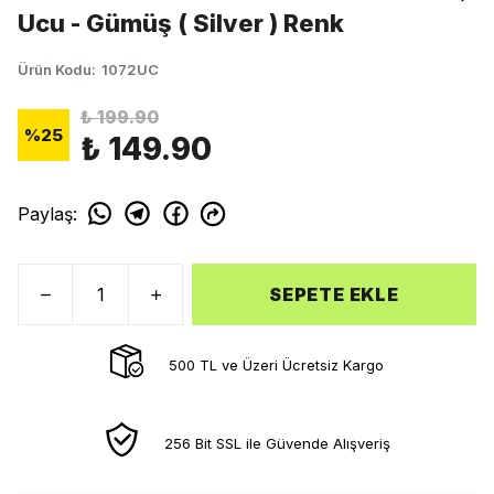
Ucu - Gümüş ( Silver ) Renk
Ürün Kodu
:
1072UC
₺ 199.90
%
25
₺ 149.90
Paylaş
:
SEPETE EKLE
500 TL ve Üzeri Ücretsiz Kargo
256 Bit SSL ile Güvende Alışveriş