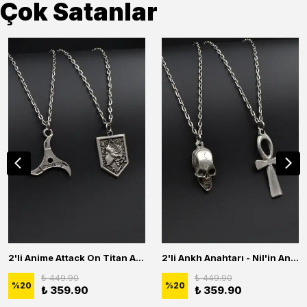
Çok Satanlar
2'li Anime Attack On Titan Acrylic Maria Anime Naruto Erkek Kadın Kolye Seti
2'li Ankh Anahtarı - Nil'in Anahtarı - Kuru Kafa Erkek Kadın Kolye Seti
₺ 449.90
₺ 449.90
%
20
%
20
₺ 359.90
₺ 359.90