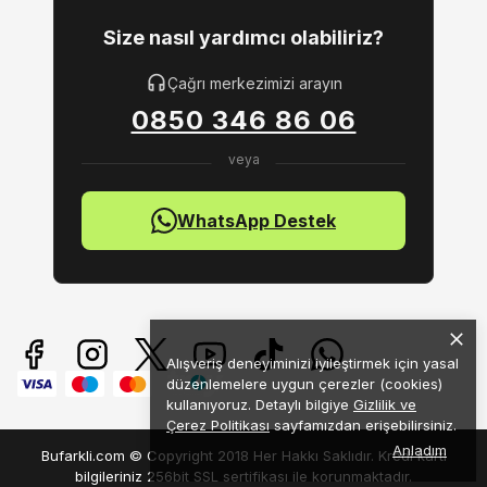
Size nasıl yardımcı olabiliriz?
Çağrı merkezimizi arayın
0850 346 86 06
WhatsApp Destek
Alışveriş deneyiminizi iyileştirmek için yasal
düzenlemelere uygun çerezler (cookies)
kullanıyoruz. Detaylı bilgiye
Gizlilik ve
Çerez Politikası
sayfamızdan erişebilirsiniz.
Anladım
Bufarkli.com © Copyright 2018 Her Hakkı Saklıdır. Kredi kartı
bilgileriniz 256bit SSL sertifikası ile korunmaktadır.