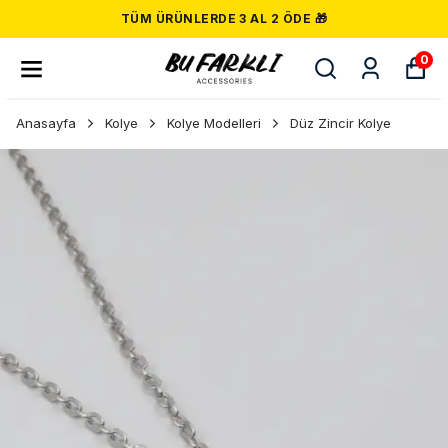
TÜM ÜRÜNLERDE 3 AL 2 ÖDE 🎁
0
Anasayfa
Kolye
Kolye Modelleri
Düz Zincir Kolye