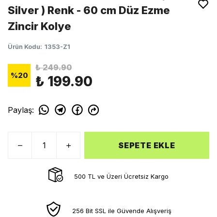
Silver ) Renk - 60 cm Düz Ezme
Zincir Kolye
Ürün Kodu
:
1353-Z1
₺ 249.90
%
20
₺ 199.90
Paylaş
:
SEPETE EKLE
500 TL ve Üzeri Ücretsiz Kargo
256 Bit SSL ile Güvende Alışveriş