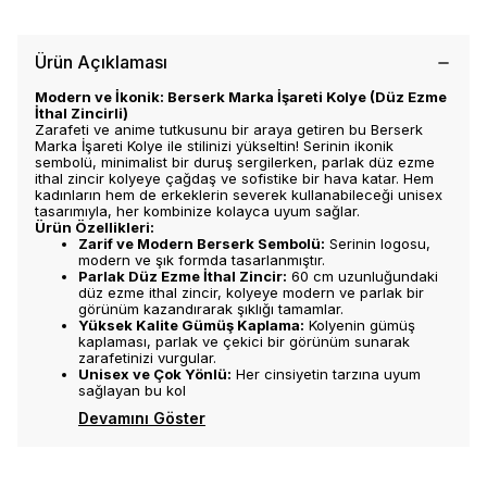
Ürün Açıklaması
Modern ve İkonik: Berserk Marka İşareti Kolye (Düz Ezme
İthal Zincirli)
Zarafeti ve anime tutkusunu bir araya getiren bu Berserk
Marka İşareti Kolye ile stilinizi yükseltin! Serinin ikonik
sembolü, minimalist bir duruş sergilerken, parlak düz ezme
ithal zincir kolyeye çağdaş ve sofistike bir hava katar. Hem
kadınların hem de erkeklerin severek kullanabileceği unisex
tasarımıyla, her kombinize kolayca uyum sağlar.
Ürün Özellikleri:
Zarif ve Modern Berserk Sembolü:
Serinin logosu,
modern ve şık formda tasarlanmıştır.
Parlak Düz Ezme İthal Zincir:
60 cm uzunluğundaki
düz ezme ithal zincir, kolyeye modern ve parlak bir
görünüm kazandırarak şıklığı tamamlar.
Yüksek Kalite Gümüş Kaplama:
Kolyenin gümüş
kaplaması, parlak ve çekici bir görünüm sunarak
zarafetinizi vurgular.
Unisex ve Çok Yönlü:
Her cinsiyetin tarzına uyum
sağlayan bu kol
Devamını Göster