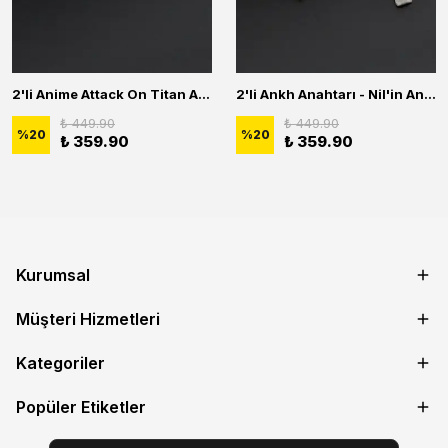
2'li Anime Attack On Titan Acrylic Maria Anime Naruto Erkek Kadın Kolye Seti
2'li Ankh Anahtarı - Nil'in Anahtarı - Kuru Kafa Erkek Kadın Kolye Seti
₺ 449.90
₺ 449.90
%
20
%
20
₺ 359.90
₺ 359.90
Kurumsal
Müşteri Hizmetleri
Kategoriler
Popüler Etiketler