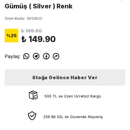
Gümüş ( Silver ) Renk
Ürün Kodu
:
5026UC
₺ 199.90
%
25
₺ 149.90
Paylaş
:
Stoğa Gelince Haber Ver
500 TL ve Üzeri Ücretsiz Kargo
256 Bit SSL ile Güvende Alışveriş