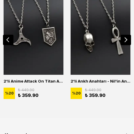
2'li Anime Attack On Titan Acrylic Maria Anime Naruto Erkek Kadın Kolye Seti
2'li Ankh Anahtarı - Nil'in Anahtarı - Kuru Kafa Erkek Kadın Kolye Seti
₺ 449.90
₺ 449.90
%
20
%
20
₺ 359.90
₺ 359.90