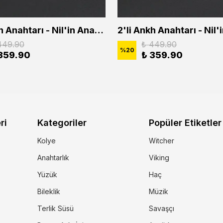
2'li Ankh Anahtarı - Nil'in Anahtarı - Kuru Kafa Erkek Kadın Kolye Seti
449.90
₺ 449.90
%
20
359.90
₺ 359.90
ri
Kategoriler
Popüler Etiketler
Kolye
Witcher
Anahtarlık
Viking
Yüzük
Haç
Bileklik
Müzik
Terlik Süsü
Savaşçı