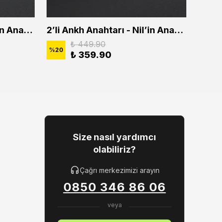
2'li Ankh Anahtarı - Nil'in Anahtarı Erkek Kadın Kolye Seti
2’li Ankh Anahtarı - Nil’in Anahtarı Erkek Kadın Kolye Seti
₺ 449.90
%
20
%
20
₺ 359.90
Size nasıl yardımcı
olabiliriz?
Çağrı merkezimizi arayın
0850 346 86 06