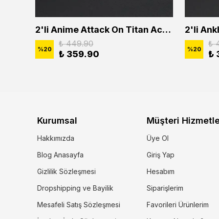
2'li Buffalo Boğa Çubuk Bar Erkek Kadın Kolye Seti
2'li Anime Attack On Titan Acrylic Maria Anime Naruto Erkek Kadın Kolye Seti
₺ 449.90
₺ 
%
20
%
20
₺ 359.90
₺ 
Kurumsal
Müşteri Hizmetle
Hakkımızda
Üye Ol
Blog Anasayfa
Giriş Yap
Gizlilik Sözleşmesi
Hesabım
Dropshipping ve Bayilik
Siparişlerim
Mesafeli Satış Sözleşmesi
Favorileri Ürünlerim