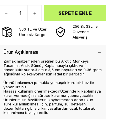
SEPETE EKLE
256 Bit SSL ile
500 TL ve Üzeri
Güvende
Ücretsiz Kargo
Alışveriş
Ürün Açıklaması
Zamak malzemeden üretilen bu Arctic Monkeys
Tasarımı, Antik Gümüş Kaplamasıyla şıklık ve
dayanıklılık sunar.3 cm x 3,5 cm boyutları ve 9,36 gram
ağırlığıyla koleksiyonlar için iadel bir parçadır.
Ürünü bakımınızı pamuklu yumuşak kuru bir bez ile
yapabilirsiniz.
Hassas kullanımı önerilmektedir.Üzerinde ki kaplamaya
zarar vermediğiniz sürece kararma yapmayacaktır.
Ürünlerimizin özelliklerini kaybetmeden daha uzun
süre kullanılabilmesi için, parfüm, su, deterjan,
dezenfektan gibi sıvı kimyasallardan uzak tutularak
kullanılması tavsiye edilir.