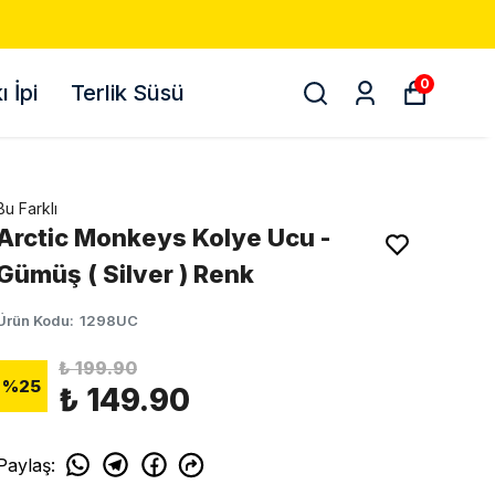
0
 İpi
Terlik Süsü
Bu Farklı
Arctic Monkeys Kolye Ucu -
Gümüş ( Silver ) Renk
Ürün Kodu
:
1298UC
₺ 199.90
%
25
₺ 149.90
Paylaş
: