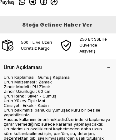
Paylaş
:
Stoğa Gelince Haber Ver
256 Bit SSL ile
500 TL ve Üzeri
Güvende
Ücretsiz Kargo
Alışveriş
Ürün Açıklaması
Ürün Kaplaması : Gümüş Kaplama
Ürün Malzemesi : Zamak
Zincir Modeli : PU Zincir
Zincir Uzunluğu : 60 cm
Ürün Renk : Silver - Gümüş
Ürün Yüzey Tipi : Mat
Cinsiyet : Erkek - Kadın
Ürün bakımınızı pamuklu yumuşak kuru bir bez ile
yapabilirsiniz.
Hassas kullanımı önerilmektedir.Üzerinde ki kaplamaya
zarar vermediğiniz sürece kararma yapmayacaktır.
Ürünlerimizin özelliklerini kaybetmeden daha uzun
süre kullanılabilmesi için, parfüm, su, deterjan,
dezenfektan gibi sıvı kimyasallardan uzak tutularak