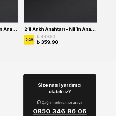
2'li Ankh Anahtarı - Nil'in Anahtarı Erkek Kadın Kolye Seti
2’li Ankh Anahtarı - Nil’in Anahtarı Erkek Kadın Kolye Seti
₺ 449.90
%
20
%
20
₺ 359.90
Size nasıl yardımcı
olabiliriz?
Çağrı merkezimizi arayın
0850 346 86 06