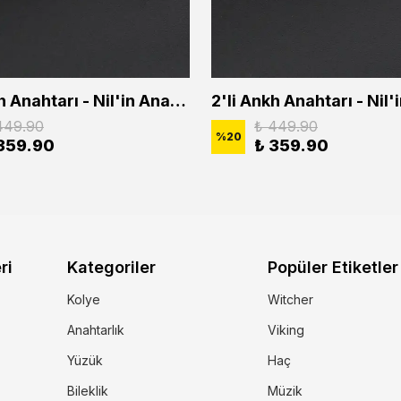
2'li Ankh Anahtarı - Nil'in Anahtarı - Kuru Kafa Erkek Kadın Kolye Seti
449.90
₺ 449.90
%
20
359.90
₺ 359.90
ri
Kategoriler
Popüler Etiketler
Kolye
Witcher
Anahtarlık
Viking
Yüzük
Haç
Bileklik
Müzik