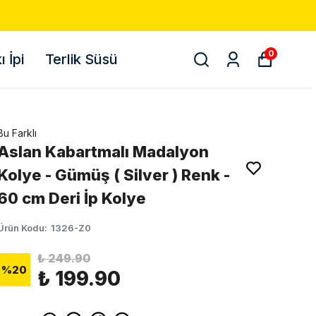
0
 İpi
Terlik Süsü
Bu Farklı
Aslan Kabartmalı Madalyon
Kolye - Gümüş ( Silver ) Renk -
60 cm Deri İp Kolye
Ürün Kodu
:
1326-Z0
₺ 249.90
%
20
₺ 199.90