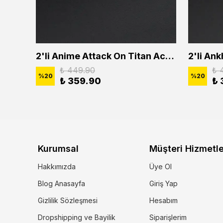
2'li Buffalo Boğa Çubuk Bar Erkek Kadın Kolye Seti
2'li Anime Attack On Titan Acrylic Maria Anime Naruto Erkek Kadın Kolye Seti
₺ 449.90
₺ 
%
20
%
20
₺ 359.90
₺ 
Kurumsal
Müşteri Hizmetle
Hakkımızda
Üye Ol
Blog Anasayfa
Giriş Yap
Gizlilik Sözleşmesi
Hesabım
Dropshipping ve Bayilik
Siparişlerim