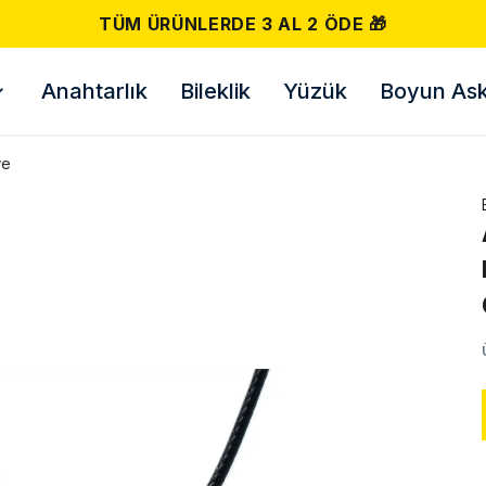
500 TL VE ÜZERI ÜCRETSIZ KARGO! 📦
Anahtarlık
Bileklik
Yüzük
Boyun Askı
ye