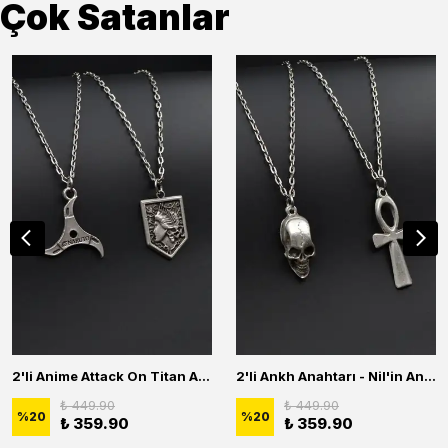
Çok Satanlar
2'li Anime Attack On Titan Acrylic Maria Anime Naruto Erkek Kadın Kolye Seti
2'li Ankh Anahtarı - Nil'in Anahtarı - Kuru Kafa Erkek Kadın Kolye Seti
₺ 449.90
₺ 449.90
%
20
%
20
₺ 359.90
₺ 359.90