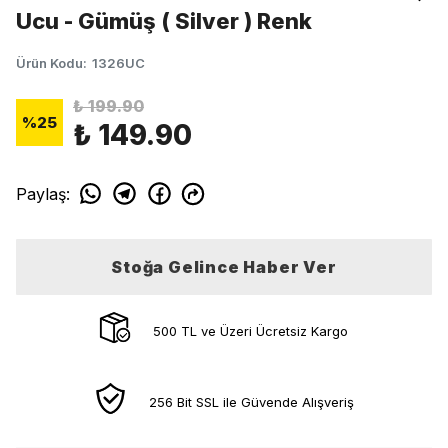
Ucu - Gümüş ( Silver ) Renk
Ürün Kodu
:
1326UC
₺ 199.90
%
25
₺ 149.90
Paylaş
:
Stoğa Gelince Haber Ver
500 TL ve Üzeri Ücretsiz Kargo
256 Bit SSL ile Güvende Alışveriş