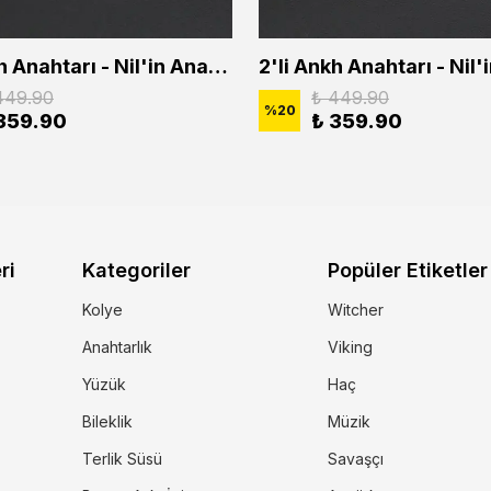
2'li Ankh Anahtarı - Nil'in Anahtarı - Kuru Kafa Erkek Kadın Kolye Seti
449.90
₺ 449.90
%
20
359.90
₺ 359.90
ri
Kategoriler
Popüler Etiketler
Kolye
Witcher
Anahtarlık
Viking
Yüzük
Haç
Bileklik
Müzik
Terlik Süsü
Savaşçı