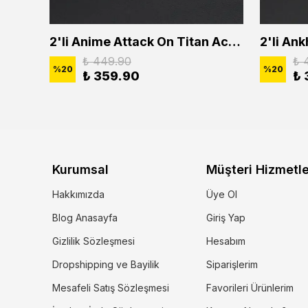
2'li Buffalo Boğa Çubuk Bar Erkek Kadın Kolye Seti
2'li Anime Attack On Titan Acrylic Maria Anime Naruto Erkek Kadın Kolye Seti
₺ 449.90
₺ 
%
20
%
20
₺ 359.90
₺ 
Kurumsal
Müşteri Hizmetle
Hakkımızda
Üye Ol
Blog Anasayfa
Giriş Yap
Gizlilik Sözleşmesi
Hesabım
Dropshipping ve Bayilik
Siparişlerim
Mesafeli Satış Sözleşmesi
Favorileri Ürünlerim