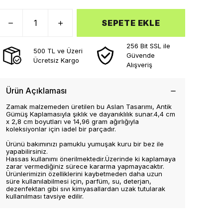
SEPETE EKLE
256 Bit SSL ile
500 TL ve Üzeri
Güvende
Ücretsiz Kargo
Alışveriş
Ürün Açıklaması
Zamak malzemeden üretilen bu Aslan Tasarımı, Antik
Gümüş Kaplamasıyla şıklık ve dayanıklılık sunar.4,4 cm
x 2,8 cm boyutları ve 14,96 gram ağırlığıyla
koleksiyonlar için iadel bir parçadır.
Ürünü bakımınızı pamuklu yumuşak kuru bir bez ile
yapabilirsiniz.
Hassas kullanımı önerilmektedir.Üzerinde ki kaplamaya
zarar vermediğiniz sürece kararma yapmayacaktır.
Ürünlerimizin özelliklerini kaybetmeden daha uzun
süre kullanılabilmesi için, parfüm, su, deterjan,
dezenfektan gibi sıvı kimyasallardan uzak tutularak
kullanılması tavsiye edilir.