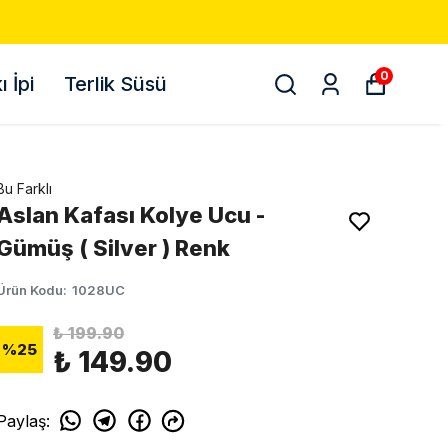
500 TL VE ÜZ
0
 İpi
Terlik Süsü
Bu Farklı
Aslan Kafası Kolye Ucu -
Gümüş ( Silver ) Renk
Ürün Kodu
:
1028UC
₺ 199.90
%
25
₺ 149.90
Paylaş
: