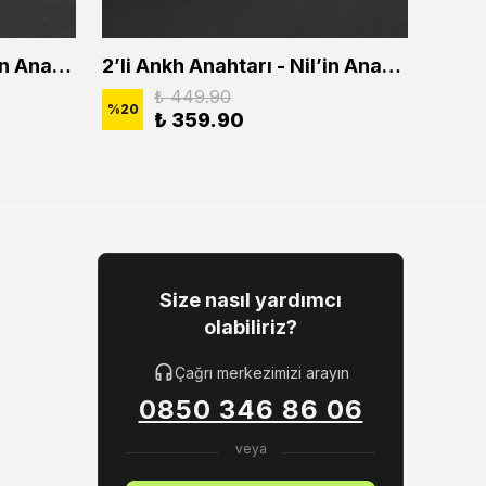
2'li Ankh Anahtarı - Nil'in Anahtarı Erkek Kadın Kolye Seti
2’li Ankh Anahtarı - Nil’in Anahtarı Erkek Kadın Kolye Seti
₺ 449.90
%
20
%
20
₺ 359.90
Size nasıl yardımcı
olabiliriz?
Çağrı merkezimizi arayın
0850 346 86 06