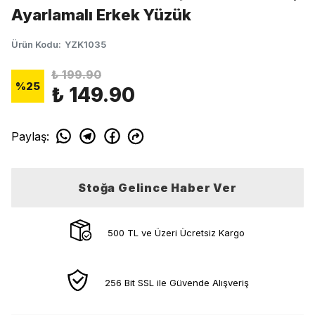
Ayarlamalı Erkek Yüzük
Ürün Kodu
:
YZK1035
₺ 199.90
%
25
₺ 149.90
Paylaş
:
Stoğa Gelince Haber Ver
500 TL ve Üzeri Ücretsiz Kargo
256 Bit SSL ile Güvende Alışveriş