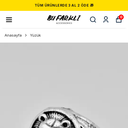
TÜM ÜRÜNLERDE 3 AL 2 ÖDE 🎁
0
Anasayfa
Yüzük