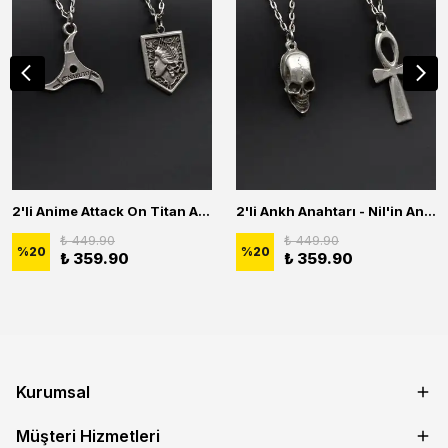
2'li Anime Attack On Titan Acrylic Maria Anime Naruto Erkek Kadın Kolye Seti
2'li Ankh Anahtarı - Nil'in Anahtarı - Kuru Kafa Erkek Kadın Kolye Seti
₺ 449.90
₺ 449.90
%
20
%
20
₺ 359.90
₺ 359.90
Kurumsal
Müşteri Hizmetleri