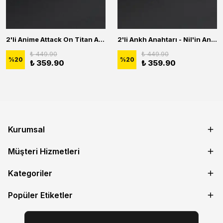
2'li Anime Attack On Titan Acrylic Maria Anime Naruto Erkek Kadın Kolye Seti
2'li Ankh Anahtarı - Nil'in Anahtarı - Kuru Kafa Erkek Kadın Kolye Seti
₺ 449.90
₺ 449.90
%
20
%
20
₺ 359.90
₺ 359.90
Kurumsal
Müşteri Hizmetleri
Kategoriler
Popüler Etiketler