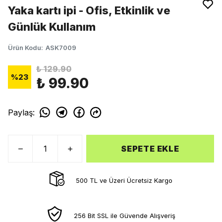
Yaka kartı ipi - Ofis, Etkinlik ve
Günlük Kullanım
Ürün Kodu
:
ASK7009
₺ 129.90
%
23
₺ 99.90
Paylaş
:
SEPETE EKLE
500 TL ve Üzeri Ücretsiz Kargo
256 Bit SSL ile Güvende Alışveriş