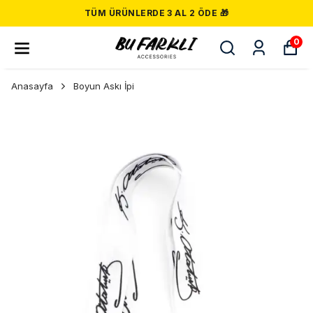
TÜM ÜRÜNLERDE 3 AL 2 ÖDE 🎁
0
Anasayfa
Boyun Askı İpi