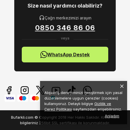
Size nasıl yardımcı olabiliriz?
Çağrı merkezimizi arayın
0850 346 86 06
WhatsApp Destek
Alışveriş deneyiminizi iyileştirmek için yasal
düzenlemelere uygun çerezler (cookies)
kullanıyoruz. Detaylı bilgiye
Gizlilik ve
Çerez Politikası
sayfamızdan erişebilirsiniz.
Anladım
Bufarkli.com © Copyright 2018 Her Hakkı Saklıdır. Kredi kartı
bilgileriniz 256bit SSL sertifikası ile korunmaktadır.