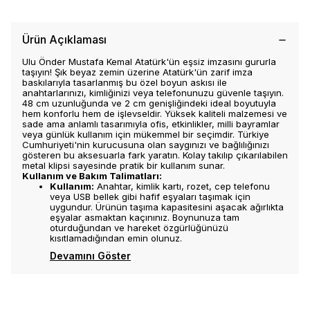
Ürün Açıklaması
Ulu Önder Mustafa Kemal Atatürk'ün eşsiz imzasını gururla
taşıyın! Şık beyaz zemin üzerine Atatürk'ün zarif imza
baskılarıyla tasarlanmış bu özel boyun askısı ile
anahtarlarınızı, kimliğinizi veya telefonunuzu güvenle taşıyın.
48 cm uzunluğunda ve 2 cm genişliğindeki ideal boyutuyla
hem konforlu hem de işlevseldir. Yüksek kaliteli malzemesi ve
sade ama anlamlı tasarımıyla ofis, etkinlikler, milli bayramlar
veya günlük kullanım için mükemmel bir seçimdir. Türkiye
Cumhuriyeti'nin kurucusuna olan saygınızı ve bağlılığınızı
gösteren bu aksesuarla fark yaratın. Kolay takılıp çıkarılabilen
metal klipsi sayesinde pratik bir kullanım sunar.
Kullanım ve Bakım Talimatları:
Kullanım:
Anahtar, kimlik kartı, rozet, cep telefonu
veya USB bellek gibi hafif eşyaları taşımak için
uygundur. Ürünün taşıma kapasitesini aşacak ağırlıkta
eşyalar asmaktan kaçınınız. Boynunuza tam
oturduğundan ve hareket özgürlüğünüzü
kısıtlamadığından emin olunuz.
Devamını Göster