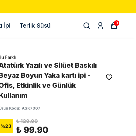
0
 İpi
Terlik Süsü
Bu Farklı
Atatürk Yazılı ve Silüet Baskılı
Beyaz Boyun Yaka kartı ipi -
Ofis, Etkinlik ve Günlük
Kullanım
Ürün Kodu
:
ASK7007
₺ 129.90
%
23
₺ 99.90