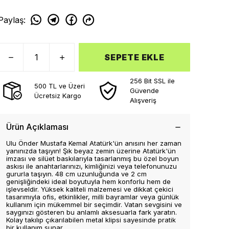
Paylaş
:
SEPETE EKLE
256 Bit SSL ile
500 TL ve Üzeri
Güvende
Ücretsiz Kargo
Alışveriş
Ürün Açıklaması
Ulu Önder Mustafa Kemal Atatürk'ün anısını her zaman
yanınızda taşıyın! Şık beyaz zemin üzerine Atatürk'ün
imzası ve silüet baskılarıyla tasarlanmış bu özel boyun
askısı ile anahtarlarınızı, kimliğinizi veya telefonunuzu
gururla taşıyın. 48 cm uzunluğunda ve 2 cm
genişliğindeki ideal boyutuyla hem konforlu hem de
işlevseldir. Yüksek kaliteli malzemesi ve dikkat çekici
tasarımıyla ofis, etkinlikler, milli bayramlar veya günlük
kullanım için mükemmel bir seçimdir. Vatan sevgisini ve
saygınızı gösteren bu anlamlı aksesuarla fark yaratın.
Kolay takılıp çıkarılabilen metal klipsi sayesinde pratik
bir kullanım sunar.