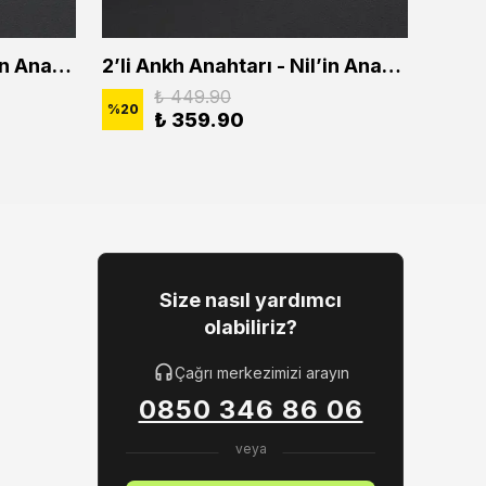
2'li Ankh Anahtarı - Nil'in Anahtarı Erkek Kadın Kolye Seti
2’li Ankh Anahtarı - Nil’in Anahtarı Erkek Kadın Kolye Seti
₺ 449.90
%
20
%
20
₺ 359.90
Size nasıl yardımcı
olabiliriz?
Çağrı merkezimizi arayın
0850 346 86 06