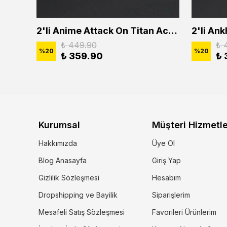
2'li Buffalo Boğa Çubuk Bar Erkek Kadın Kolye Seti
2'li Anime Attack On Titan Acrylic Maria Anime Naruto Erkek Kadın Kolye Seti
₺ 449.90
₺ 
%
20
%
20
₺ 359.90
₺ 
Kurumsal
Müşteri Hizmetle
Hakkımızda
Üye Ol
Blog Anasayfa
Giriş Yap
Gizlilik Sözleşmesi
Hesabım
Dropshipping ve Bayilik
Siparişlerim
Mesafeli Satış Sözleşmesi
Favorileri Ürünlerim