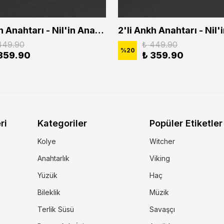
2'li Ankh Anahtarı - Nil'in Anahtarı - Kuru Kafa Erkek Kadın Kolye Seti
449.90
₺ 449.90
%
20
359.90
₺ 359.90
ri
Kategoriler
Popüler Etiketler
Kolye
Witcher
Anahtarlık
Viking
Yüzük
Haç
Bileklik
Müzik
Terlik Süsü
Savaşçı