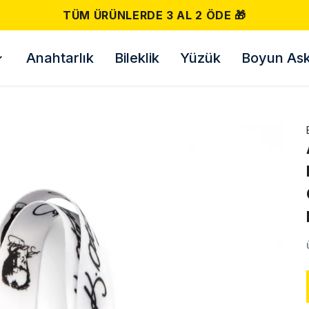
TÜM ÜRÜNLERDE 3 AL 2 ÖDE 🎁
Anahtarlık
Bileklik
Yüzük
Boyun Askı