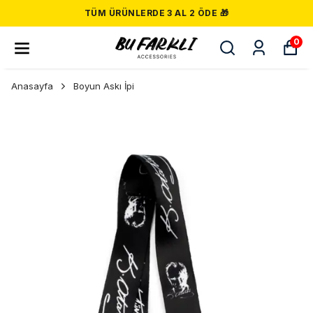
TÜM ÜRÜNLERDE 3 AL 2 ÖDE 🎁
0
Anasayfa
Boyun Askı İpi