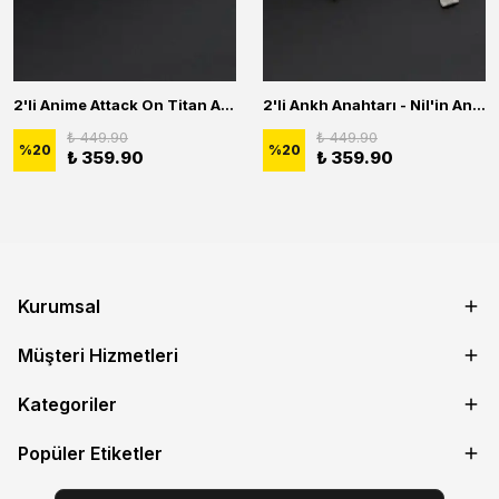
2'li Anime Attack On Titan Acrylic Maria Anime Naruto Erkek Kadın Kolye Seti
2'li Ankh Anahtarı - Nil'in Anahtarı - Kuru Kafa Erkek Kadın Kolye Seti
₺ 449.90
₺ 449.90
%
20
%
20
₺ 359.90
₺ 359.90
Kurumsal
Müşteri Hizmetleri
Kategoriler
Popüler Etiketler