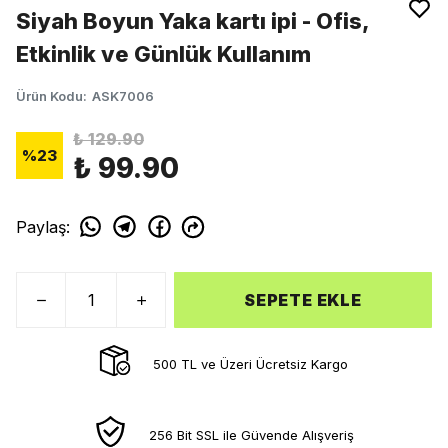
Siyah Boyun Yaka kartı ipi - Ofis,
Etkinlik ve Günlük Kullanım
Ürün Kodu
:
ASK7006
₺ 129.90
%
23
₺ 99.90
Paylaş
:
SEPETE EKLE
500 TL ve Üzeri Ücretsiz Kargo
256 Bit SSL ile Güvende Alışveriş