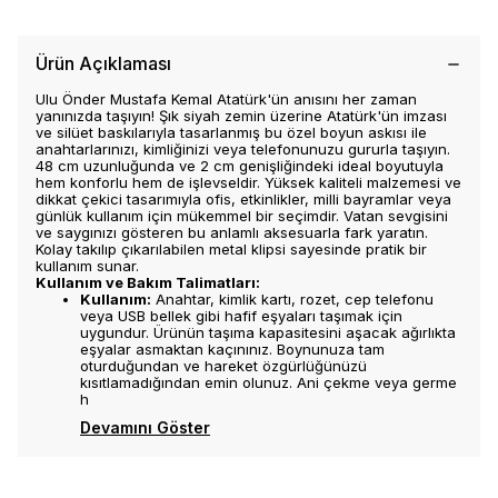
Ürün Açıklaması
Ulu Önder Mustafa Kemal Atatürk'ün anısını her zaman
yanınızda taşıyın! Şık siyah zemin üzerine Atatürk'ün imzası
ve silüet baskılarıyla tasarlanmış bu özel boyun askısı ile
anahtarlarınızı, kimliğinizi veya telefonunuzu gururla taşıyın.
48 cm uzunluğunda ve 2 cm genişliğindeki ideal boyutuyla
hem konforlu hem de işlevseldir. Yüksek kaliteli malzemesi ve
dikkat çekici tasarımıyla ofis, etkinlikler, milli bayramlar veya
günlük kullanım için mükemmel bir seçimdir. Vatan sevgisini
ve saygınızı gösteren bu anlamlı aksesuarla fark yaratın.
Kolay takılıp çıkarılabilen metal klipsi sayesinde pratik bir
kullanım sunar.
Kullanım ve Bakım Talimatları:
Kullanım:
Anahtar, kimlik kartı, rozet, cep telefonu
veya USB bellek gibi hafif eşyaları taşımak için
uygundur. Ürünün taşıma kapasitesini aşacak ağırlıkta
eşyalar asmaktan kaçınınız. Boynunuza tam
oturduğundan ve hareket özgürlüğünüzü
kısıtlamadığından emin olunuz. Ani çekme veya germe
h
Devamını Göster