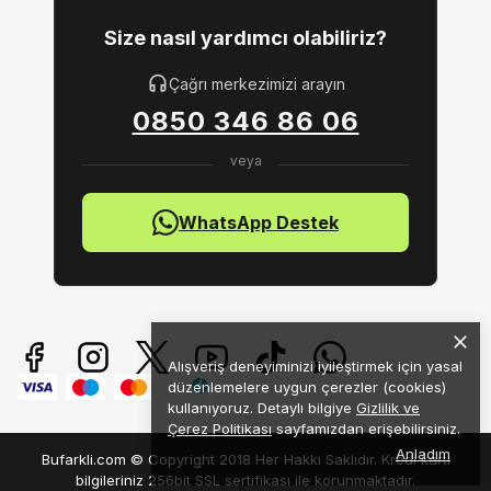
Size nasıl yardımcı olabiliriz?
Çağrı merkezimizi arayın
0850 346 86 06
WhatsApp Destek
Alışveriş deneyiminizi iyileştirmek için yasal
düzenlemelere uygun çerezler (cookies)
kullanıyoruz. Detaylı bilgiye
Gizlilik ve
Çerez Politikası
sayfamızdan erişebilirsiniz.
Anladım
Bufarkli.com © Copyright 2018 Her Hakkı Saklıdır. Kredi kartı
bilgileriniz 256bit SSL sertifikası ile korunmaktadır.