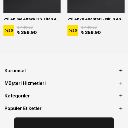
2'li Anime Attack On Titan Acrylic Maria Anime Naruto Erkek Kadın Kolye Seti
2'li Ankh Anahtarı - Nil'in Anahtarı - Kuru Kafa Erkek Kadın Kolye Seti
₺ 449.90
₺ 449.90
%
20
%
20
₺ 359.90
₺ 359.90
Kurumsal
Müşteri Hizmetleri
Kategoriler
Popüler Etiketler