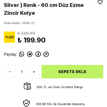
Silver ) Renk - 60 cm Düz Ezme
Zincir Kolye
Ürün Kodu
:
1054-Z1
₺ 249.90
%
20
₺ 199.90
Paylaş
:
SEPETE EKLE
500 TL ve Üzeri Ücretsiz Kargo
256 Bit SSL ile Güvende Alışveriş