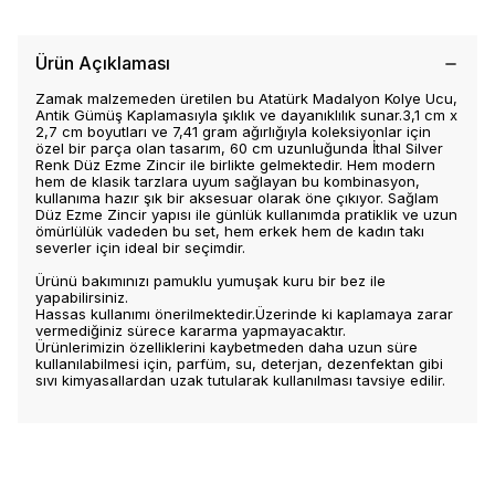
Ürün Açıklaması
Zamak malzemeden üretilen bu Atatürk Madalyon Kolye Ucu,
Antik Gümüş Kaplamasıyla şıklık ve dayanıklılık sunar.3,1 cm x
2,7 cm boyutları ve 7,41 gram ağırlığıyla koleksiyonlar için
özel bir parça olan tasarım, 60 cm uzunluğunda İthal Silver
Renk Düz Ezme Zincir ile birlikte gelmektedir. Hem modern
hem de klasik tarzlara uyum sağlayan bu kombinasyon,
kullanıma hazır şık bir aksesuar olarak öne çıkıyor. Sağlam
Düz Ezme Zincir yapısı ile günlük kullanımda pratiklik ve uzun
ömürlülük vadeden bu set, hem erkek hem de kadın takı
severler için ideal bir seçimdir.
Ürünü bakımınızı pamuklu yumuşak kuru bir bez ile
yapabilirsiniz.
Hassas kullanımı önerilmektedir.Üzerinde ki kaplamaya zarar
vermediğiniz sürece kararma yapmayacaktır.
Ürünlerimizin özelliklerini kaybetmeden daha uzun süre
kullanılabilmesi için, parfüm, su, deterjan, dezenfektan gibi
sıvı kimyasallardan uzak tutularak kullanılması tavsiye edilir.