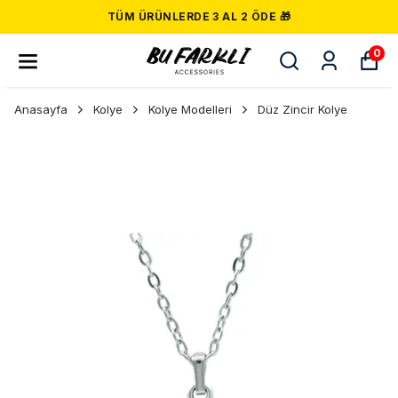
TÜM ÜRÜNLERDE 3 AL 2 ÖDE 🎁
0
Anasayfa
Kolye
Kolye Modelleri
Düz Zincir Kolye