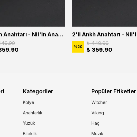
2'li Ankh Anahtarı - Nil'in Anahtarı - Kuru Kafa Erkek Kadın Kolye Seti
449.90
₺ 449.90
%
20
359.90
₺ 359.90
ri
Kategoriler
Popüler Etiketler
Kolye
Witcher
Anahtarlık
Viking
Yüzük
Haç
Bileklik
Müzik