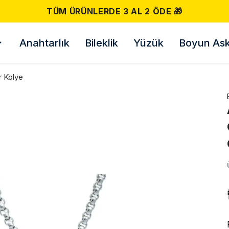
TÜM ÜRÜNLERDE 3 AL 2 ÖDE 🎁
Anahtarlık
Bileklik
Yüzük
Boyun Askı
r Kolye