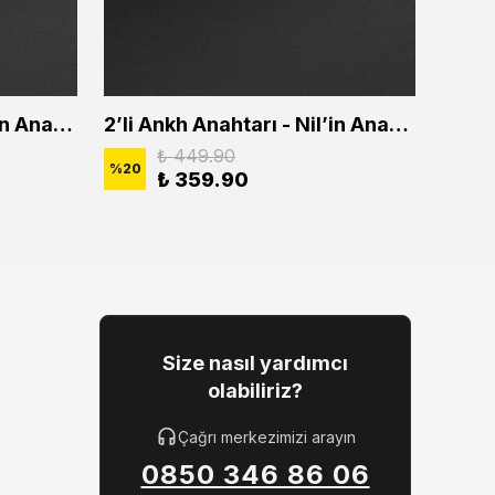
2'li Ankh Anahtarı - Nil'in Anahtarı Erkek Kadın Kolye Seti
2’li Ankh Anahtarı - Nil’in Anahtarı Erkek Kadın Kolye Seti
₺ 449.90
%
20
%
20
₺ 359.90
Size nasıl yardımcı
olabiliriz?
Çağrı merkezimizi arayın
0850 346 86 06