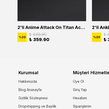
2'li Buffalo Boğa Çubuk Bar Erkek Kadın Kolye Seti
2'li Anime Attack On Titan Acrylic Maria Anime Naruto Erkek Kadın Kolye Seti
₺ 449.90
₺ 
%
20
%
20
₺ 359.90
₺ 
Kurumsal
Müşteri Hizmetle
Hakkımızda
Üye Ol
Blog Anasayfa
Giriş Yap
Gizlilik Sözleşmesi
Hesabım
Dropshipping ve Bayilik
Siparişlerim