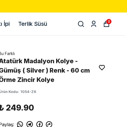
0
 İpi
Terlik Süsü
Bu Farklı
Atatürk Madalyon Kolye -
Gümüş ( Silver ) Renk - 60 cm
Örme Zincir Kolye
Ürün Kodu
:
1054-Z6
₺ 249.90
Paylaş
: