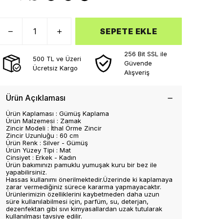
SEPETE EKLE
256 Bit SSL ile
500 TL ve Üzeri
Güvende
Ücretsiz Kargo
Alışveriş
Ürün Açıklaması
Ürün Kaplaması : Gümüş Kaplama
Ürün Malzemesi : Zamak
Zincir Modeli : İthal Örme Zincir
Zincir Uzunluğu : 60 cm
Ürün Renk : Silver - Gümüş
Ürün Yüzey Tipi : Mat
Cinsiyet : Erkek - Kadın
Ürün bakımınızı pamuklu yumuşak kuru bir bez ile
yapabilirsiniz.
Hassas kullanımı önerilmektedir.Üzerinde ki kaplamaya
zarar vermediğiniz sürece kararma yapmayacaktır.
Ürünlerimizin özelliklerini kaybetmeden daha uzun
süre kullanılabilmesi için, parfüm, su, deterjan,
dezenfektan gibi sıvı kimyasallardan uzak tutularak
kullanılması tavsiye edilir.