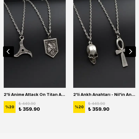
2'li Anime Attack On Titan Acrylic Maria Anime Naruto Erkek Kadın Kolye Seti
2'li Ankh Anahtarı - Nil'in Anahtarı - Kuru Kafa Erkek Kadın Kolye Seti
₺ 449.90
₺ 449.90
%
20
%
20
₺ 359.90
₺ 359.90