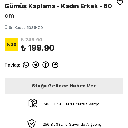
Gümüş Kaplama - Kadın Erkek - 60
cm
Ürün Kodu
:
5035-Z0
₺ 249.90
%
20
₺ 199.90
Paylaş
:
Stoğa Gelince Haber Ver
500 TL ve Üzeri Ücretsiz Kargo
256 Bit SSL ile Güvende Alışveriş