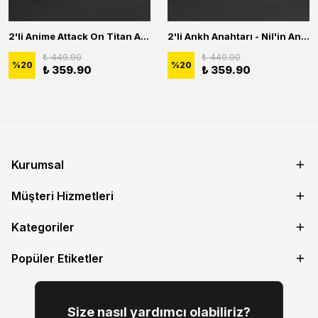
2'li Anime Attack On Titan Acrylic Maria Anime Naruto Erkek Kadın Kolye Seti
2'li Ankh Anahtarı - Nil'in Anahtarı - Kuru Kafa Erkek Kadın Kolye Seti
₺ 449.90
₺ 449.90
%
20
%
20
₺ 359.90
₺ 359.90
Kurumsal
Müşteri Hizmetleri
Kategoriler
Popüler Etiketler
Size nasıl yardımcı olabiliriz?