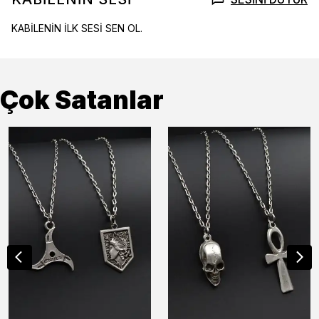
KABİLENİN İLK SESİ SEN OL.
Çok Satanlar