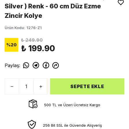
Silver ) Renk - 60 cm Düz Ezme
Zincir Kolye
Ürün Kodu
:
1276-Z1
₺ 249.90
%
20
₺ 199.90
Paylaş
:
SEPETE EKLE
500 TL ve Üzeri Ücretsiz Kargo
256 Bit SSL ile Güvende Alışveriş