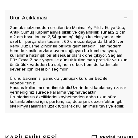
Ürün Açıklaması
Zamak malzemeden üretilen bu Minimal Ay Yıldız Kolye Ucu,
Antik Gümüş Kaplamasıyla şıklık ve dayanıklılık sunar.2,2 cm
x 2 cm boyutları ve 2,54 gram ağırlığıyla koleksiyonlar için
özel bir parça olan tasarım, 60 cm uzunluğunda İthal Silver
Renk Düz Ezme Zincir ile birlikte gelmektedir. Hem modern
hem de klasik tarzlara uyum sağlayan bu kombinasyon,
kullanıma hazır şık bir aksesuar olarak öne çıkıyor. Sağlam
Düz Ezme Zincir yapısı ile günlük kullanımda pratiklik ve uzun
ömürlülük vadeden bu set, hem erkek hem de kadın takı
severler için ideal bir seçimdir.
Ürünü bakımınızı pamuklu yumuşak kuru bir bez ile
yapabilirsiniz.
Hassas kullanımı önerilmektedir.Üzerinde ki kaplamaya zarar
vermediğiniz sürece kararma yapmayacaktır.
Ürünlerimizin özelliklerini kaybetmeden daha uzun süre
kullanılabilmesi için, parfüm, su, deterjan, dezenfektan gibi
sıvı kimyasallardan uzak tutularak kullanılması tavsiye edilir.
KABİLENİN SESİ
SESİNİ DUYUR