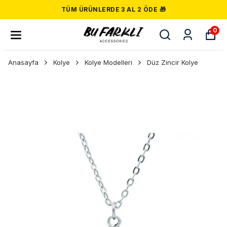
TÜM ÜRÜNLERDE 3 AL 2 ÖDE 🎁
0
Anasayfa
Kolye
Kolye Modelleri
Düz Zincir Kolye