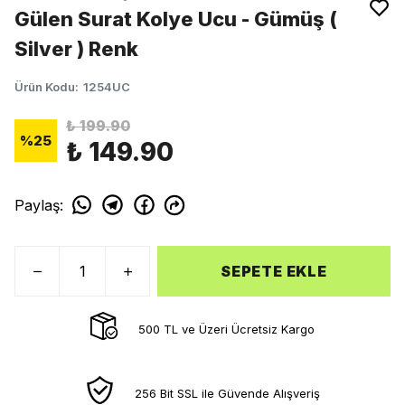
Gülen Surat Kolye Ucu - Gümüş (
Silver ) Renk
Ürün Kodu
:
1254UC
₺ 199.90
%
25
₺ 149.90
Paylaş
:
SEPETE EKLE
500 TL ve Üzeri Ücretsiz Kargo
256 Bit SSL ile Güvende Alışveriş