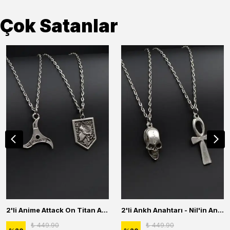
Çok Satanlar
2'li Anime Attack On Titan Acrylic Maria Anime Naruto Erkek Kadın Kolye Seti
2'li Ankh Anahtarı - Nil'in Anahtarı - Kuru Kafa Erkek Kadın Kolye Seti
₺ 449.90
₺ 449.90