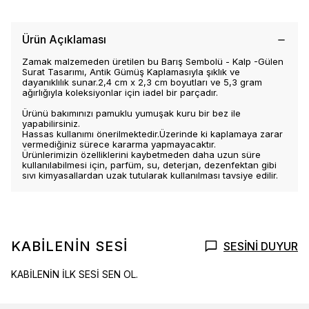
Ürün Açıklaması
Zamak malzemeden üretilen bu Barış Sembolü - Kalp -Gülen
Surat Tasarımı, Antik Gümüş Kaplamasıyla şıklık ve
dayanıklılık sunar.2,4 cm x 2,3 cm boyutları ve 5,3 gram
ağırlığıyla koleksiyonlar için iadel bir parçadır.
Ürünü bakımınızı pamuklu yumuşak kuru bir bez ile
yapabilirsiniz.
Hassas kullanımı önerilmektedir.Üzerinde ki kaplamaya zarar
vermediğiniz sürece kararma yapmayacaktır.
Ürünlerimizin özelliklerini kaybetmeden daha uzun süre
kullanılabilmesi için, parfüm, su, deterjan, dezenfektan gibi
sıvı kimyasallardan uzak tutularak kullanılması tavsiye edilir.
KABİLENİN SESİ
SESİNİ DUYUR
KABİLENİN İLK SESİ SEN OL.