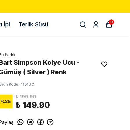
0
 İpi
Terlik Süsü
Bu Farklı
Bart Simpson Kolye Ucu -
Gümüş ( Silver ) Renk
Ürün Kodu
:
1151UC
₺ 199.90
%
25
₺ 149.90
Paylaş
: