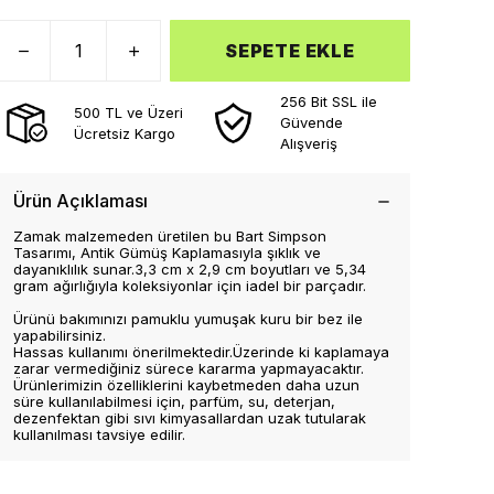
SEPETE EKLE
256 Bit SSL ile
500 TL ve Üzeri
Güvende
Ücretsiz Kargo
Alışveriş
Ürün Açıklaması
Zamak malzemeden üretilen bu Bart Simpson
Tasarımı, Antik Gümüş Kaplamasıyla şıklık ve
dayanıklılık sunar.3,3 cm x 2,9 cm boyutları ve 5,34
gram ağırlığıyla koleksiyonlar için iadel bir parçadır.
Ürünü bakımınızı pamuklu yumuşak kuru bir bez ile
yapabilirsiniz.
Hassas kullanımı önerilmektedir.Üzerinde ki kaplamaya
zarar vermediğiniz sürece kararma yapmayacaktır.
Ürünlerimizin özelliklerini kaybetmeden daha uzun
süre kullanılabilmesi için, parfüm, su, deterjan,
dezenfektan gibi sıvı kimyasallardan uzak tutularak
kullanılması tavsiye edilir.