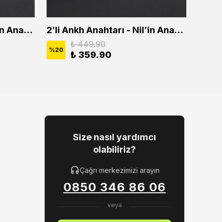
2'li Ankh Anahtarı - Nil'in Anahtarı Erkek Kadın Kolye Seti
2’li Ankh Anahtarı - Nil’in Anahtarı Erkek Kadın Kolye Seti
₺ 449.90
%
20
%
20
₺ 359.90
Size nasıl yardımcı
olabiliriz?
Çağrı merkezimizi arayın
0850 346 86 06