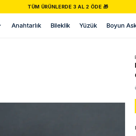
500 TL VE ÜZERI ÜCRETSIZ KARGO! 📦
Anahtarlık
Bileklik
Yüzük
Boyun Askı