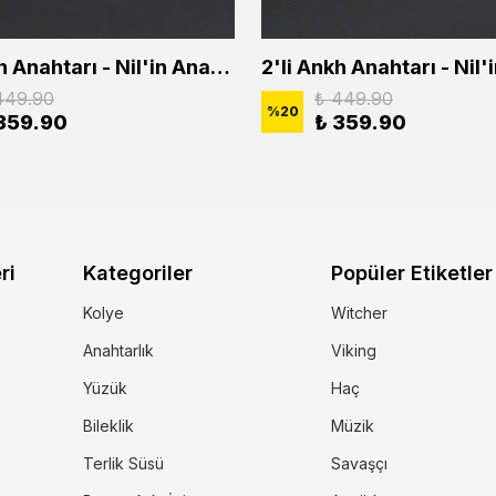
2'li Ankh Anahtarı - Nil'in Anahtarı - Kuru Kafa Erkek Kadın Kolye Seti
449.90
₺ 449.90
%
20
359.90
₺ 359.90
ri
Kategoriler
Popüler Etiketler
Kolye
Witcher
Anahtarlık
Viking
Yüzük
Haç
Bileklik
Müzik
Terlik Süsü
Savaşçı