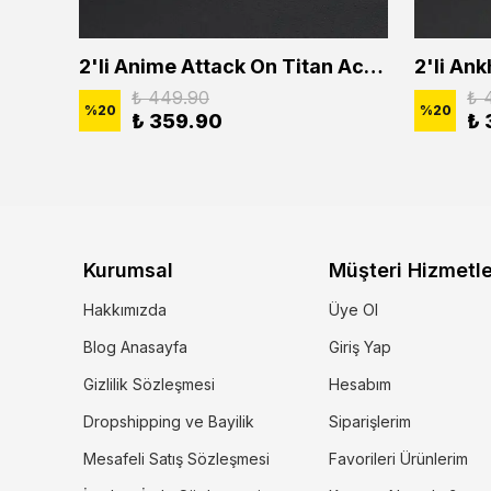
2'li Buffalo Boğa Çubuk Bar Erkek Kadın Kolye Seti
2'li Anime Attack On Titan Acrylic Maria Anime Naruto Erkek Kadın Kolye Seti
₺ 449.90
₺ 
%
20
%
20
₺ 359.90
₺ 
Kurumsal
Müşteri Hizmetle
Hakkımızda
Üye Ol
Blog Anasayfa
Giriş Yap
Gizlilik Sözleşmesi
Hesabım
Dropshipping ve Bayilik
Siparişlerim
Mesafeli Satış Sözleşmesi
Favorileri Ürünlerim