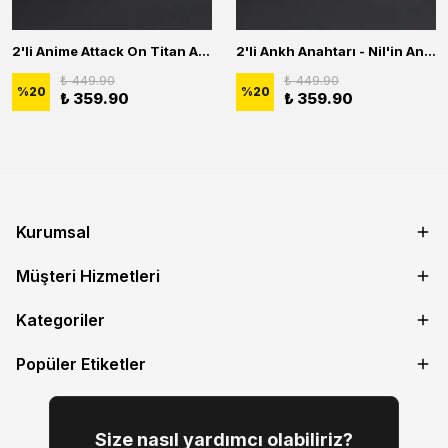
2'li Anime Attack On Titan Acrylic Maria Anime Naruto Erkek Kadın Kolye Seti
2'li Ankh Anahtarı - Nil'in Anahtarı - Kuru Kafa Erkek Kadın Kolye Seti
₺ 449.90
₺ 449.90
%
20
%
20
₺ 359.90
₺ 359.90
Kurumsal
Müşteri Hizmetleri
Kategoriler
Popüler Etiketler
Size nasıl yardımcı olabiliriz?