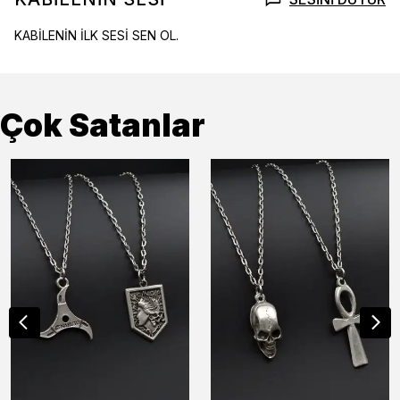
KABİLENİN İLK SESİ SEN OL.
Çok Satanlar