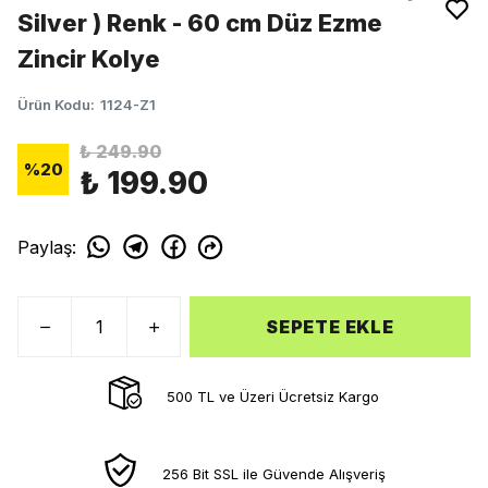
Silver ) Renk - 60 cm Düz Ezme
Zincir Kolye
Ürün Kodu
:
1124-Z1
₺ 249.90
%
20
₺ 199.90
Paylaş
:
SEPETE EKLE
500 TL ve Üzeri Ücretsiz Kargo
256 Bit SSL ile Güvende Alışveriş