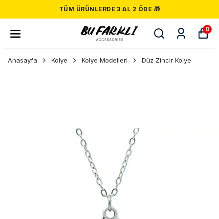
TÜM ÜRÜNLERDE 3 AL 2 ÖDE 🎁
0
Anasayfa
Kolye
Kolye Modelleri
Düz Zincir Kolye