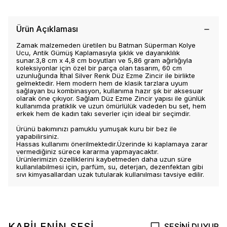
Ürün Açıklaması
Zamak malzemeden üretilen bu Batman Süperman Kolye
Ucu, Antik Gümüş Kaplamasıyla şıklık ve dayanıklılık
sunar.3,8 cm x 4,8 cm boyutları ve 5,86 gram ağırlığıyla
koleksiyonlar için özel bir parça olan tasarım, 60 cm
uzunluğunda İthal Silver Renk Düz Ezme Zincir ile birlikte
gelmektedir. Hem modern hem de klasik tarzlara uyum
sağlayan bu kombinasyon, kullanıma hazır şık bir aksesuar
olarak öne çıkıyor. Sağlam Düz Ezme Zincir yapısı ile günlük
kullanımda pratiklik ve uzun ömürlülük vadeden bu set, hem
erkek hem de kadın takı severler için ideal bir seçimdir.
Ürünü bakımınızı pamuklu yumuşak kuru bir bez ile
yapabilirsiniz.
Hassas kullanımı önerilmektedir.Üzerinde ki kaplamaya zarar
vermediğiniz sürece kararma yapmayacaktır.
Ürünlerimizin özelliklerini kaybetmeden daha uzun süre
kullanılabilmesi için, parfüm, su, deterjan, dezenfektan gibi
sıvı kimyasallardan uzak tutularak kullanılması tavsiye edilir.
KABİLENİN SESİ
SESİNİ DUYUR