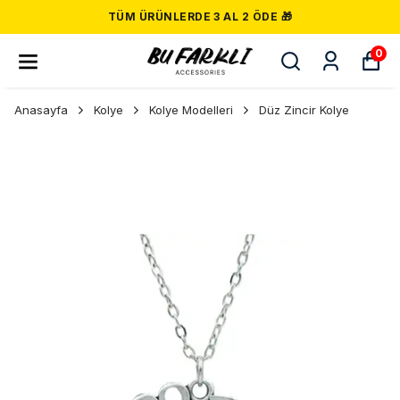
TÜM ÜRÜNLERDE 3 AL 2 ÖDE 🎁
0
Anasayfa
Kolye
Kolye Modelleri
Düz Zincir Kolye