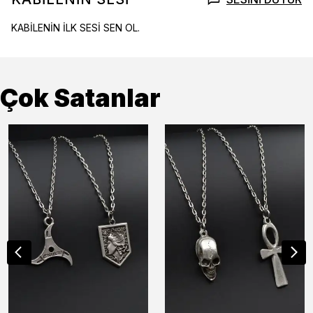
KABİLENİN İLK SESİ SEN OL.
Çok Satanlar