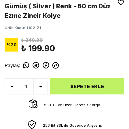
Gümüş ( Silver ) Renk - 60 cm Düz
Ezme Zincir Kolye
Ürün Kodu
:
1102-Z1
₺ 249.90
%
20
₺ 199.90
Paylaş
:
SEPETE EKLE
500 TL ve Üzeri Ücretsiz Kargo
256 Bit SSL ile Güvende Alışveriş