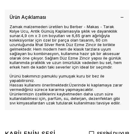
Ürün Açıklaması
Zamak malzemeden üretilen bu Berber - Makas - Tarak
Kolye Ucu, Antik Gümüş Kaplamasıyla şıklık ve dayanıklılık
sunar.4,9 cm x 3 cm boyutları ve 6,65 gram ağırlığıyla
koleksiyonlar için özel bir parça olan tasarım, 60 cm
uzunluğunda İthal Silver Renk Düz Ezme Zincir ile birlikte
gelmektedir. Hem modern hem de klasik tarzlara uyum
sağlayan bu kombinasyon, kullanıma hazır şık bir aksesuar
olarak öne çıkıyor. Sağlam Düz Ezme Zincir yapısı ile günlük
kullanımda pratiklik ve uzun ömürlülük vadeden bu set, hem
erkek hem de kadın takı severler için ideal bir seçimdir.
Ürünü bakımınızı pamuklu yumuşak kuru bir bez ile
yapabilirsiniz.
Hassas kullanımı önerilmektedir.Üzerinde ki kaplamaya zarar
vermediğiniz sürece kararma yapmayacaktır.
Ürünlerimizin özelliklerini kaybetmeden daha uzun süre
kullanılabilmesi için, parfüm, su, deterjan, dezenfektan gibi
sıvı kimyasallardan uzak tutularak kullanılması tavsiye edilir.
KABİLENİN SESİ
SESİNİ DUYUR