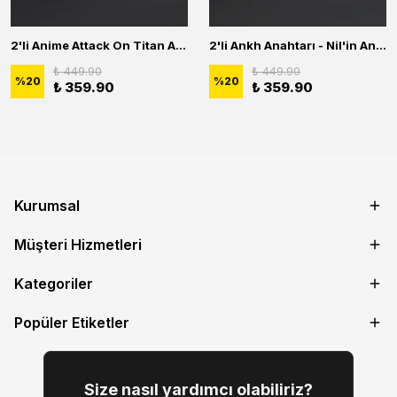
2'li Anime Attack On Titan Acrylic Maria Anime Naruto Erkek Kadın Kolye Seti
2'li Ankh Anahtarı - Nil'in Anahtarı - Kuru Kafa Erkek Kadın Kolye Seti
₺ 449.90
₺ 449.90
%
20
%
20
₺ 359.90
₺ 359.90
Kurumsal
Müşteri Hizmetleri
Kategoriler
Popüler Etiketler
Size nasıl yardımcı olabiliriz?