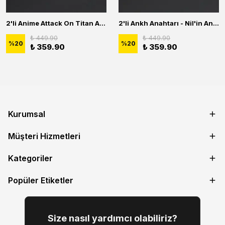
2'li Anime Attack On Titan Acrylic Maria Anime Naruto Erkek Kadın Kolye Seti
2'li Ankh Anahtarı - Nil'in Anahtarı - Kuru Kafa Erkek Kadın Kolye Seti
₺ 449.90
₺ 449.90
%
20
%
20
₺ 359.90
₺ 359.90
Kurumsal
Müşteri Hizmetleri
Kategoriler
Popüler Etiketler
Size nasıl yardımcı olabiliriz?