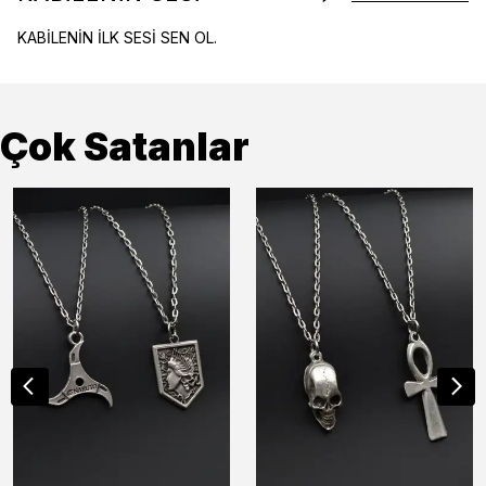
KABİLENİN İLK SESİ SEN OL.
Çok Satanlar