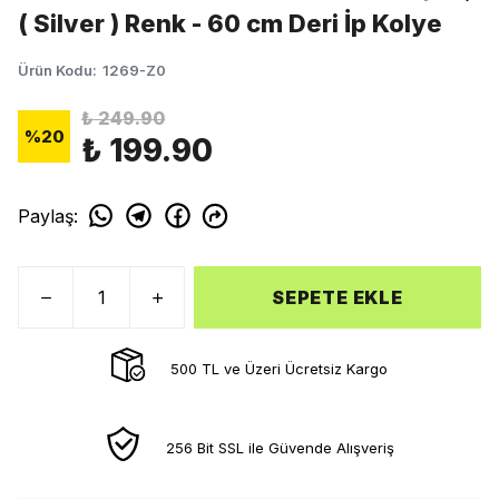
( Silver ) Renk - 60 cm Deri İp Kolye
Ürün Kodu
:
1269-Z0
₺ 249.90
%
20
₺ 199.90
Paylaş
:
SEPETE EKLE
500 TL ve Üzeri Ücretsiz Kargo
256 Bit SSL ile Güvende Alışveriş