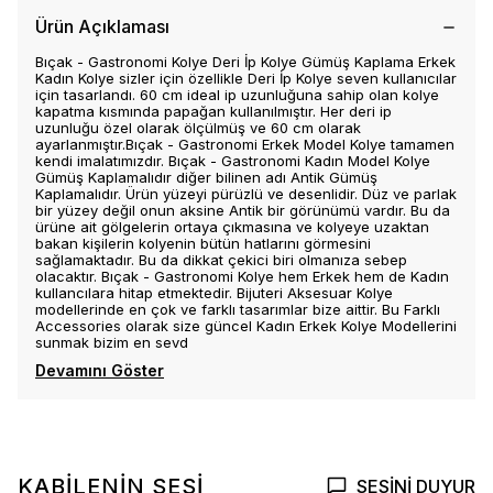
Ürün Açıklaması
Bıçak - Gastronomi Kolye Deri İp Kolye Gümüş Kaplama Erkek
Kadın Kolye sizler için özellikle Deri İp Kolye seven kullanıcılar
için tasarlandı. 60 cm ideal ip uzunluğuna sahip olan kolye
kapatma kısmında papağan kullanılmıştır. Her deri ip
uzunluğu özel olarak ölçülmüş ve 60 cm olarak
ayarlanmıştır.Bıçak - Gastronomi Erkek Model Kolye tamamen
kendi imalatımızdır. Bıçak - Gastronomi Kadın Model Kolye
Gümüş Kaplamalıdır diğer bilinen adı Antik Gümüş
Kaplamalıdır. Ürün yüzeyi pürüzlü ve desenlidir. Düz ve parlak
bir yüzey değil onun aksine Antik bir görünümü vardır. Bu da
ürüne ait gölgelerin ortaya çıkmasına ve kolyeye uzaktan
bakan kişilerin kolyenin bütün hatlarını görmesini
sağlamaktadır. Bu da dikkat çekici biri olmanıza sebep
olacaktır. Bıçak - Gastronomi Kolye hem Erkek hem de Kadın
kullancılara hitap etmektedir. Bijuteri Aksesuar Kolye
modellerinde en çok ve farklı tasarımlar bize aittir. Bu Farklı
Accessories olarak size güncel Kadın Erkek Kolye Modellerini
sunmak bizim en sevd
Devamını Göster
KABİLENİN SESİ
SESİNİ DUYUR