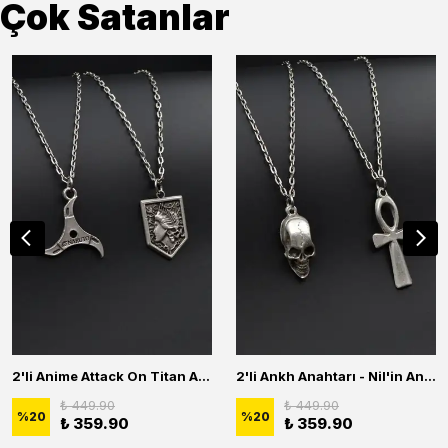
Çok Satanlar
2'li Anime Attack On Titan Acrylic Maria Anime Naruto Erkek Kadın Kolye Seti
2'li Ankh Anahtarı - Nil'in Anahtarı - Kuru Kafa Erkek Kadın Kolye Seti
₺ 449.90
₺ 449.90
%
20
%
20
₺ 359.90
₺ 359.90