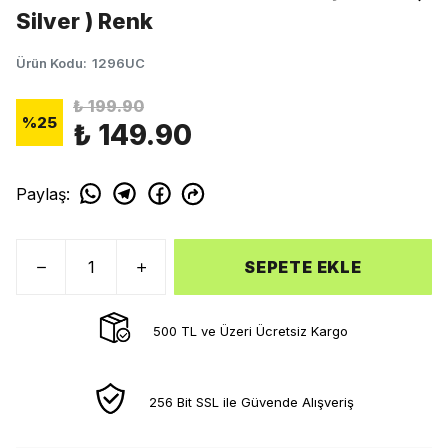
Silver ) Renk
Ürün Kodu
:
1296UC
₺ 199.90
%
25
₺ 149.90
Paylaş
:
SEPETE EKLE
500 TL ve Üzeri Ücretsiz Kargo
256 Bit SSL ile Güvende Alışveriş