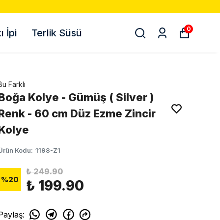
0
 İpi
Terlik Süsü
Bu Farklı
Boğa Kolye - Gümüş ( Silver )
Renk - 60 cm Düz Ezme Zincir
Kolye
Ürün Kodu
:
1198-Z1
₺ 249.90
%
20
₺ 199.90
Paylaş
: