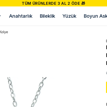
TÜM ÜRÜNLERDE 3 AL 2 ÖDE 🎁
Anahtarlık
Bileklik
Yüzük
Boyun Askı
Kolye