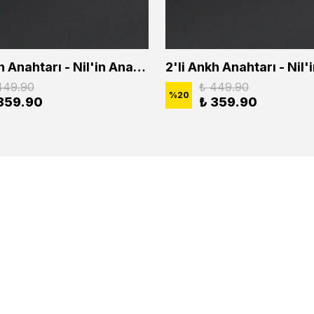
2'li Ankh Anahtarı - Nil'in Anahtarı - Kuru Kafa Erkek Kadın Kolye Seti
449.90
₺ 449.90
%
20
359.90
₺ 359.90