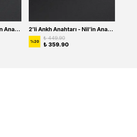
2'li Ankh Anahtarı - Nil'in Anahtarı Erkek Kadın Kolye Seti
2’li Ankh Anahtarı - Nil’in Anahtarı Erkek Kadın Kolye Seti
₺ 449.90
%
20
%
20
₺ 359.90