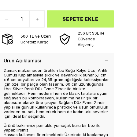
SEPETE EKLE
256 Bit SSL ile
500 TL ve Üzeri
Güvende
Ücretsiz Kargo
Alışveriş
Ürün Açıklaması
Zamak malzemeden üretilen bu Boğa Kolye Ucu, Antik
Gümüş Kaplamasıyla şıklık ve dayanıklılık sunar.5,1 cm
x 6 cm boyutları ve 24,35 gram ağırlığıyla koleksiyonlar
için özel bir parça olan tasarım, 60 cm uzunluğunda
İthal Silver Renk Düz Ezme Zincir ile birlikte
gelmektedir. Hem modern hem de klasik tarzlara uyum
sağlayan bu kombinasyon, kullanıma hazır şık bir
aksesuar olarak öne çıkıyor. Sağlam Düz Ezme Zincir
yapısı ile günlük kullanımda pratiklik ve uzun ömürlülük
vadeden bu set, hem erkek hem de kadın takı severler
için ideal bir seçimdir.
Ürünü bakımınızı pamuklu yumuşak kuru bir bez ile
yapabilirsiniz.
Hassas kullanımı önerilmektedir.Üzerinde ki kaplamaya