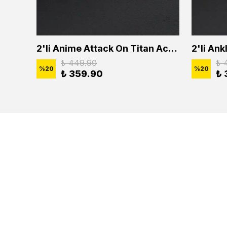
2'li Buffalo Boğa Çubuk Bar Erkek Kadın Kolye Seti
2'li Anime Attack On Titan Acrylic Maria Anime Naruto Erkek Kadın Kolye Seti
₺ 449.90
₺ 
%
20
%
20
₺ 359.90
₺ 