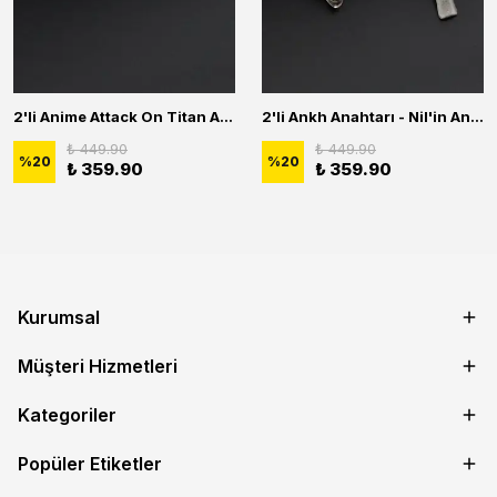
2'li Anime Attack On Titan Acrylic Maria Anime Naruto Erkek Kadın Kolye Seti
2'li Ankh Anahtarı - Nil'in Anahtarı - Kuru Kafa Erkek Kadın Kolye Seti
₺ 449.90
₺ 449.90
%
20
%
20
₺ 359.90
₺ 359.90
Kurumsal
Müşteri Hizmetleri
Kategoriler
Popüler Etiketler