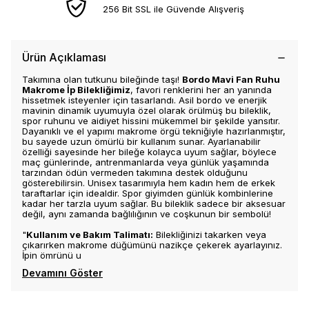
256 Bit SSL ile Güvende Alışveriş
Ürün Açıklaması
Takımına olan tutkunu bileğinde taşı!
Bordo Mavi Fan Ruhu
Makrome İp Bilekliğimiz
, favori renklerini her an yanında
hissetmek isteyenler için tasarlandı. Asil bordo ve enerjik
mavinin dinamik uyumuyla özel olarak örülmüş bu bileklik,
spor ruhunu ve aidiyet hissini mükemmel bir şekilde yansıtır.
Dayanıklı ve el yapımı makrome örgü tekniğiyle hazırlanmıştır,
bu sayede uzun ömürlü bir kullanım sunar. Ayarlanabilir
özelliği sayesinde her bileğe kolayca uyum sağlar, böylece
maç günlerinde, antrenmanlarda veya günlük yaşamında
tarzından ödün vermeden takımına destek olduğunu
gösterebilirsin. Unisex tasarımıyla hem kadın hem de erkek
taraftarlar için idealdir. Spor giyimden günlük kombinlerine
kadar her tarzla uyum sağlar. Bu bileklik sadece bir aksesuar
değil, aynı zamanda bağlılığının ve coşkunun bir sembolü!
"
Kullanım ve Bakım Talimatı:
Bilekliğinizi takarken veya
çıkarırken makrome düğümünü nazikçe çekerek ayarlayınız.
İpin ömrünü u
Devamını Göster