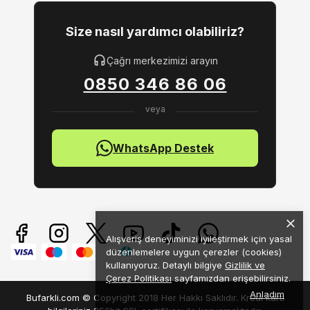
Size nasıl yardımcı olabiliriz?
Çağrı merkezimizi arayın
0850 346 86 06
WhatsApp Destek
Alışveriş deneyiminizi iyileştirmek için yasal
düzenlemelere uygun çerezler (cookies)
kullanıyoruz. Detaylı bilgiye
Gizlilik ve
Çerez Politikası
sayfamızdan erişebilirsiniz.
Anladım
Bufarkli.com © Copyright 2018 Her Hakkı Saklıdır. Kredi kartı