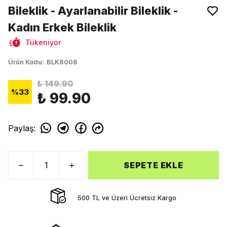
Bileklik - Ayarlanabilir Bileklik -
Kadın Erkek Bileklik
Tükeniyor
Ürün Kodu
:
BLK8008
₺ 149.90
%
33
₺ 99.90
Paylaş
:
SEPETE EKLE
500 TL ve Üzeri Ücretsiz Kargo