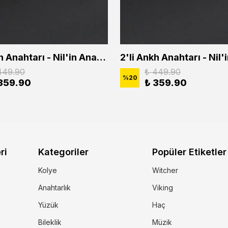
2'li Ankh Anahtarı - Nil'in Anahtarı - Kuru Kafa Erkek Kadın Kolye Seti
449.90
₺ 449.90
%
20
359.90
₺ 359.90
ri
Kategoriler
Popüler Etiketler
Kolye
Witcher
Anahtarlık
Viking
Yüzük
Haç
Bileklik
Müzik