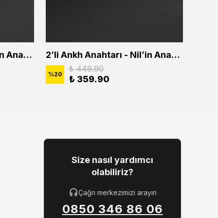
2'li Ankh Anahtarı - Nil'in Anahtarı Erkek Kadın Kolye Seti
2’li Ankh Anahtarı - Nil’in Anahtarı Erkek Kadın Kolye Seti
₺ 449.90
%
20
%
20
₺ 359.90
Size nasıl yardımcı
olabiliriz?
Çağrı merkezimizi arayın
0850 346 86 06