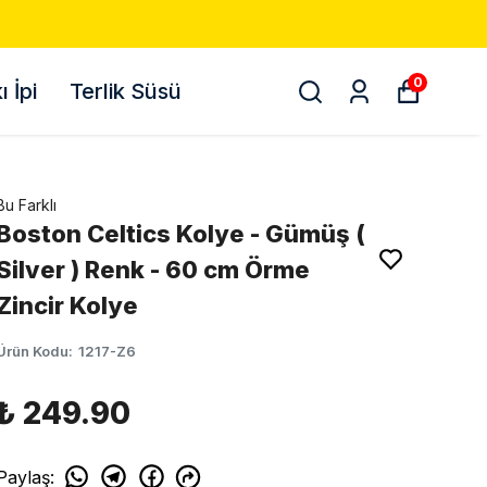
0
 İpi
Terlik Süsü
Bu Farklı
Boston Celtics Kolye - Gümüş (
Silver ) Renk - 60 cm Örme
Zincir Kolye
Ürün Kodu
:
1217-Z6
₺ 249.90
Paylaş
: