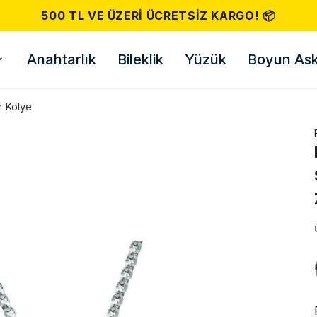
500 TL VE ÜZERI ÜCRETSIZ KARGO! 📦
Anahtarlık
Bileklik
Yüzük
Boyun Askı
r Kolye