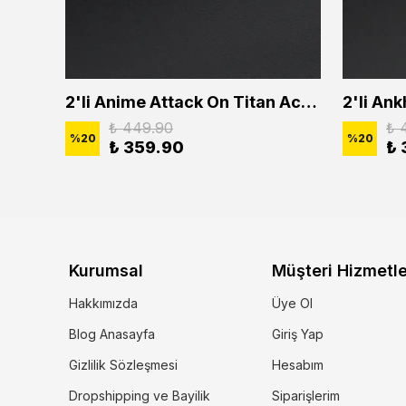
2'li Buffalo Boğa Çubuk Bar Erkek Kadın Kolye Seti
2'li Anime Attack On Titan Acrylic Maria Anime Naruto Erkek Kadın Kolye Seti
₺ 449.90
₺ 
%
20
%
20
₺ 359.90
₺ 
Kurumsal
Müşteri Hizmetle
Hakkımızda
Üye Ol
Blog Anasayfa
Giriş Yap
Gizlilik Sözleşmesi
Hesabım
Dropshipping ve Bayilik
Siparişlerim