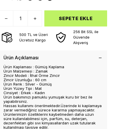
SEPETE EKLE
256 Bit SSL ile
500 TL ve Üzeri
Güvende
Ücretsiz Kargo
Alışveriş
Ürün Açıklaması
Ürün Kaplaması : Gümüş Kaplama
Ürün Malzemesi : Zamak
Zincir Modeli : İthal Örme Zincir
Zincir Uzunluğu : 60 cm
Ürün Renk : Silver - Gümüş
Ürün Yüzey Tipi : Mat
Cinsiyet : Erkek - Kadın
Ürün bakımınızı pamuklu yumuşak kuru bir bez ile
yapabilirsiniz.
Hassas kullanımı önerilmektedir.Üzerinde ki kaplamaya
zarar vermediğiniz sürece kararma yapmayacaktır.
Ürünlerimizin özelliklerini kaybetmeden daha uzun
süre kullanılabilmesi için, parfüm, su, deterjan,
dezenfektan gibi sıvı kimyasallardan uzak tutularak
kullanılması tavsiye edilir.